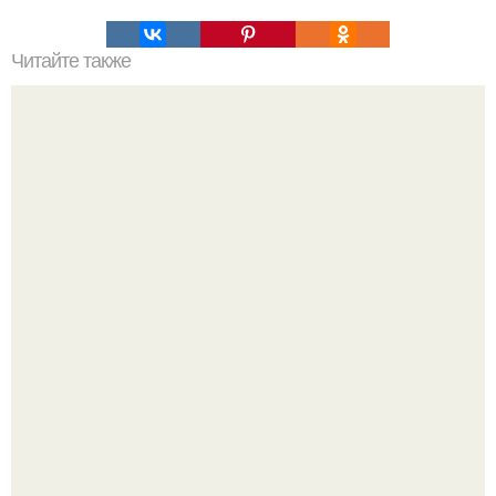
Читайте также
Seryabkina устроила романтические мини - каникулы в
Петербурге.