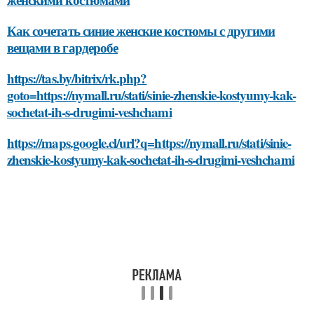
Как сочетать синие женские костюмы с другими
вещами в гардеробе
https://tas.by/bitrix/rk.php?
goto=https://nymall.ru/stati/sinie-zhenskie-kostyumy-kak-
sochetat-ih-s-drugimi-veshchami
https://maps.google.cl/url?q=https://nymall.ru/stati/sinie-
zhenskie-kostyumy-kak-sochetat-ih-s-drugimi-veshchami