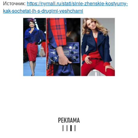
Источник:
https://nymall.ru/stati/sinie-zhenskie-kostyumy-
kak-sochetat-ih-s-drugimi-veshchami