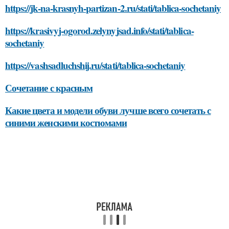
https://jk-na-krasnyh-partizan-2.ru/stati/tablica-sochetaniy
https://krasivyj-ogorod.zelynyjsad.info/stati/tablica-
sochetaniy
https://vashsadluchshij.ru/stati/tablica-sochetaniy
Сочетание с красным
Какие цвета и модели обуви лучше всего сочетать с
синими женскими костюмами