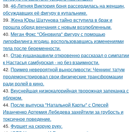
38.
46-Летняя Виктория боня рассердилась на женщин,
обсуждавших её фигуру в купальнике.
39.
Жена Юры Шатунова тайно вступила в брак и
прошла обряд венчания с новым возлюбленным.
40.
Меган Фокс "Обновила" фигуру с помощью
липофилинга ягодиц, воспользовавшись изменениями
тела после беременности.
41.
Отар кушанашвили откровенно рассказал о симпатии
к Настасья самбурская - но без взаимности.
42.
Пример невероятной выносливости: Ченнинг татум
продемонстрировал свои физические трансформации
ради ролей в кино.
43.
Вкуснейшая низкокалорийная творожная запеканка с
яблоком.
44.
После выпуска "Натальной Карты" с Олесей
Иванченко Артемия Лебедева захейтили за грубость и
токсичное поведение.
45.
Фуршет на скорую руку.