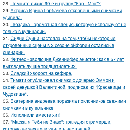
28.
Помните лихие 90-е и группу "Кар - Мэн"?
29.
Актриса Ирина Горбачева откровенными снимками
удивила.
30.
Гвоздика - ароматная специя, которую используют не
только в кулинарии.
31.
Сидни Суини настояла на том, чтобы некоторые
откровенные сцены в 3 сезоне эйфории остались в
сценарии.
32.
Фитнес - эволюция Дженнифер энистон: как в 57 лет
выглядеть лучше тридцатилетних.
33.
Сладкий хворост на кефире.
34.
Тимати опубликовал снимки с дочерью Эммой и
своей девушкой Валентиной, подписав их "Красавицы и
Чудовище".
35.
Екатерина андреева поразила поклонников свежими
снимками в купальнике.
36.
Исполнили вместе хит!
37.
"Маска, я Тебя не Знаю": трагедия стримерши,
которую не захотели увидеть настоящей.