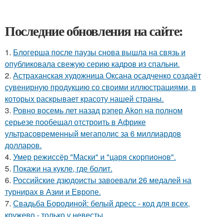
Последние обновления на сайте:
1.
Блогерша после паузы снова вышла на связь и
опубликовала свежую серию кадров из спальни.
2.
Астраханская художница Оксана осадченко создаёт
сувенирную продукцию со своими иллюстрациями, в
которых раскрывает красоту нашей страны.
3.
Ровно восемь лет назад рэпер Akon на полном
серьезе пообещал отстроить в Африке
ультрасовременный мегаполис за 6 миллиардов
долларов.
4.
Умер режиссёр "Маски" и "царя скорпионов".
5.
Покажи на кукле, где болит.
6.
Российские дзюдоисты завоевали 26 медалей на
турнирах в Азии и Европе.
7.
Свадьба Бородиной: белый дресс - код для всех,
кружево - только у невесты.