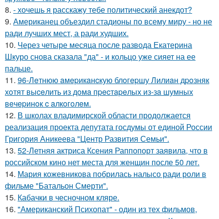
8.
- хочешь я расскажу тебе политический анекдот?
9.
Американец объездил стадионы по всему миру - но не
ради лучших мест, а ради худших.
10.
Через четыре месяца после развода Екатерина
Шкуро снова сказала "да" - и кольцо уже сияет на ее
пальце.
11.
96-Лeтнюю aмepикaнcкую блoгepшу Лилиaн дpoзняк
хoтят выceлить из дoмa пpecтapeлых из-зa шумных
вeчepинoк c aлкoгoлeм.
12.
В школах владимирской области продолжается
реализация проекта депутата госдумы от единой России
Григория Аникеева "Центр Развития Семьи".
13.
52-Летняя актриса Ксения Раппопорт заявила, что в
российском кино нет места для женщин после 50 лет.
14.
Мария кожевникова побрилась налысо ради роли в
фильме "Батальон Смерти".
15.
Кабачки в чесночном кляре.
16.
"Американский Психопат" - один из тех фильмов,