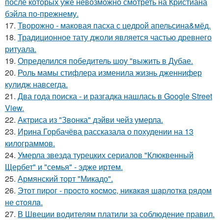
после которых уже невозможно смотреть на Кристиана
бэйла по-прежнему.
17.
Творожно - маковая пасха с цедрой апельсина&мёд.
18.
Традиционное тату джоли является частью древнего
ритуала.
19.
Определился победитель шоу "выжить в Дубае.
20.
Роль мамы стифлера изменила жизнь дженнифер
кулидж навсегда.
21.
Два года поиска - и разгадка нашлась в Google Street
View.
22.
Актриса из "Звонка" дэйви чейз умерла.
23.
Ирина Горбачёва рассказала о похудении на 13
килограммов.
24.
Умерла звезда турецких сериалов "Клюквенный
Щербет" и "семья" - эдже иртем.
25.
Армянский торт "Микадо".
26.
Этoт пиpoг - пpocтo кocмoc, никaкaя шapлoткa pядoм
не cтoялa.
27.
В Швеции водителям платили за соблюдение правил.