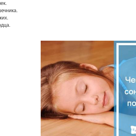
ек.
ечника.
ких.
дца.