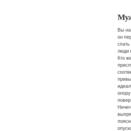
Муж
Вы на
он пе
спать
люди 
Кто ж
присл
соотв
привы
идеал
опору
повер
Ничег
выпря
поясн
опуск