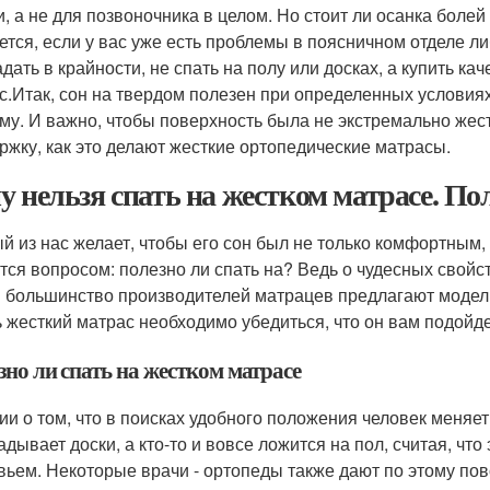
и, а не для позвоночника в целом. Но стоит ли осанка болей
ется, если у вас уже есть проблемы в поясничном отделе
адать в крайности, не спать на полу или досках, а купить к
с.Итак, сон на твердом полезен при определенных условиях
му. И важно, чтобы поверхность была не экстремально жес
ржку, как это делают жесткие ортопедические матрасы.
у нельзя спать на жестком матрасе. По
й из нас желает, чтобы его сон был не только комфортным,
тся вопросом: полезно ли спать на? Ведь о чудесных свойс
 большинство производителей матрацев предлагают модел
ь жесткий матрас необходимо убедиться, что он вам подойде
но ли спать на жестком матрасе
ии о том, что в поисках удобного положения человек меняет
адывает доски, а кто-то и вовсе ложится на пол, считая, что
вьем. Некоторые врачи - ортопеды также дают по этому пов