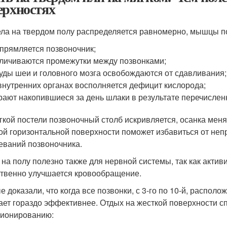
ерхностях
ела на твердом полу распределяется равномерно, мышцы п
прямляется позвоночник;
личиваются промежутки между позвонками;
уды шеи и головного мозга освобождаются от сдавливания;
внутренних органах восполняется дефицит кислорода;
рают накопившиеся за день шлаки в результате перечисле
гкой постели позвоночный столб искривляется, осанка меня
ой горизонтальной поверхности поможет избавиться от неп
еваний позвоночника.
 на полу полезно также для нервной системы, так как активи
твенно улучшается кровообращение.
е доказали, что когда все позвонки, с 3-го по 10-й, распол
ает гораздо эффективнее. Отдых на жесткой поверхности с
ионированию: