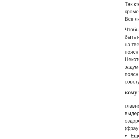
Так к
кроме
Все л
Чтобы
быть 
на тв
поясн
Некот
задум
поясн
совет
кому 
главн
выдер
оздор
(фрау 
Еще