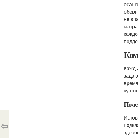
осанк
оберн
не вп
матра
каждо
подде
Ком
Кажды
задаю
время
купит
Полез
Истор
⇦
подкл
здоро