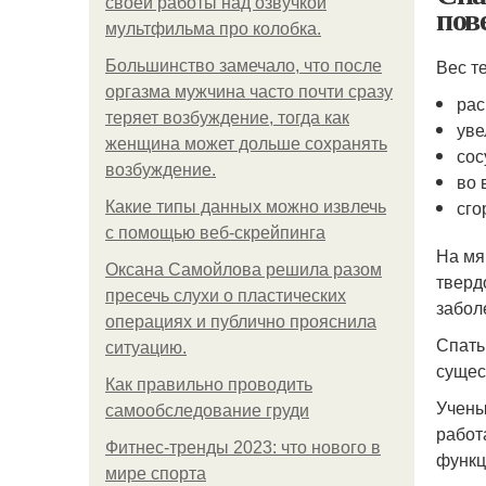
своей работы над озвучкой
пов
мультфильма про колобка.
Вес т
Большинство замечало, что после
оргазма мужчина часто почти сразу
рас
теряет возбуждение, тогда как
уве
женщина может дольше сохранять
сос
возбуждение.
во 
сго
Какие типы данных можно извлечь
с помощью веб-скрейпинга
На мя
Оксана Самойлова решила разом
тверд
пресечь слухи о пластических
забол
операциях и публично прояснила
Спать
ситуацию.
сущес
Как правильно проводить
Учены
самообследование груди
работ
Фитнес-тренды 2023: что нового в
функц
мире спорта