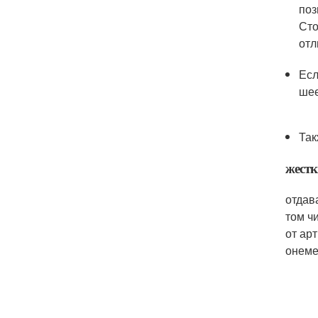
поз
Сто
отл
Есл
шее
Так
жестк
отдав
том ч
от ар
онеме