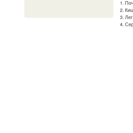
Поч
Киш
Лег
Сер