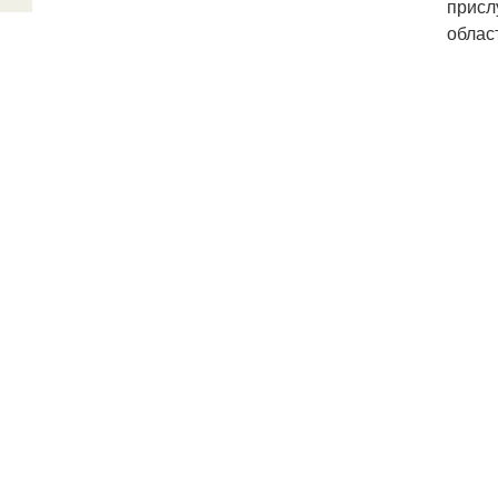
присл
облас