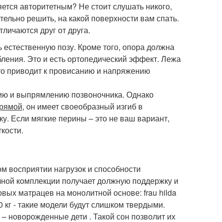
яется авторитетным? Не стоит слушать никого,
тельно решить, на какой поверхности вам спать.
личаются друг от друга.
естественную позу. Кроме того, опора должна
ления. Это и есть ортопедический эффект. Лежа
что приводит к провисанию и напряжению
нию и выпрямлению позвоночника. Однако
прямой
, он имеет своеобразный изгиб в
у. Если мягкие перины – это не ваш вариант,
кости.
м восприятии нагрузок и способности
учной комплекции получает должную поддержку и
вых матрацев на монолитной основе: frau hilda
80 кг - такие модели будут слишком твердыми.
 – новорожденные дети . Такой сон позволит их