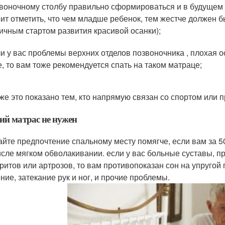
воночному столбу правильно сформироваться и в будущем 
ит отметить, что чем младше ребенок, тем жестче должен б
ичным стартом развития красивой осанки);
и у вас проблемы верхних отделов позвоночника , плохая о
, то вам тоже рекомендуется спать на таком матраце;
же это показано тем, кто напрямую связан со спортом или 
ий матрас не нужен
айте предпочтение спальному месту помягче, если вам за 50
исле мягком обволакивании. если у вас больные суставы, 
тритов или артрозов, то вам противопоказан сон на упругой
ние, затекание рук и ног, и прочие проблемы.