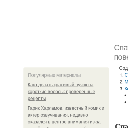
Спа
пов
Сод
С
Популярные материалы
М
Как сделать красивый пучок на
К
короткие волосы: проверенные
рецепты
Гарик Харламов, известный комик и
актер озвучивания, недавно
оказался в центре внимания из-за
Спа