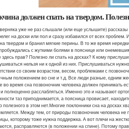
чина должен спать на твердом. Полезн
верняка уже не раз слышали (или еще услышите) рассказы о
релег на доски или пол и сразу избавился от всех проблем. 
 на твердом и бранил мягкие перины. В то же время нередки
пробуждались с жуткими болями в пояснице или онемевшими
е здесь прав? Полезно ли спать на досках? К кому прислуш
ушиваться нельзя ни к одной из них. Прислушиваться нужно
етствии со своим возрастом, весом, проблемами с позвоноч
чным положением во сне и т.д. Все люди разные, одним же
е во время сна позвоночник человека должен принимать е
 и полноценно расслабляться. Именно это и называют орт
хности таз приподнимается, а поясница провисает, находит
о полезного в этом нет.Многие поклонники сна на досках хва
мляется. Между тем, от природы позвоночник человека не п
ицы, которому тоже нужна поддержка. А вот плечи на жест
аются, расправляются (в положении на спине). Потому прав