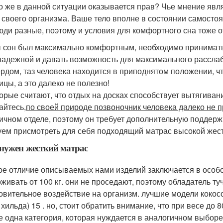
то же в данной ситуации оказывается прав? Чье мнение явл
 своего организма. Ваше тело вполне в состоянии самостоя
юди разные, поэтому и условия для комфортного сна тоже от
 сон был максимально комфортным, необходимо принимать 
надежной и давать возможность для максимального расслаб
ердом, таз человека находится в приподнятом положении, 
ицы, а это далеко не полезно!
орые считают, что отдых на досках способствует вытягива
айтесь,
по своей природе позвоночник человека далеко не 
ичном отделе, поэтому он требует дополнительную поддержк
уем присмотреть для себя подходящий матрас высокой жест
нужен жесткий матрас
ое отличие описываемых нами изделий заключается в особо
живать от 100 кг. они не проседают, поэтому обладатель т
овительное воздействие на организм. лучшие модели кокосо
хильда) 15 . но, стоит обратить внимание, что при весе до 
 одна категория, которая нуждается в аналогичном выборе