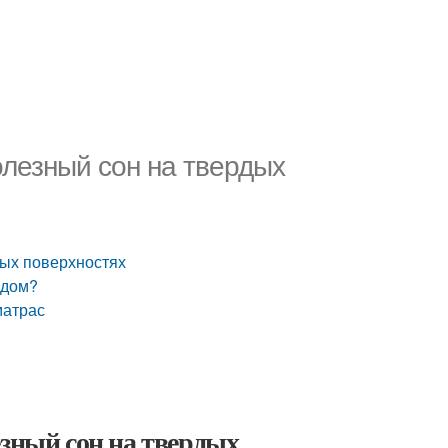
олезный сон на твердых
дых поверхностях
рдом?
матрас
езный сон на твердых