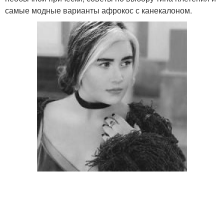
самые модные варианты афрокос с канекалоном.