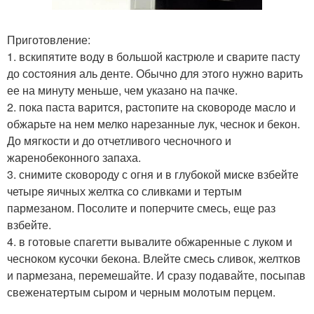
Приготовление:
1. вскипятите воду в большой кастрюле и сварите пасту
до состояния аль денте. Обычно для этого нужно варить
ее на минуту меньше, чем указано на пачке.
2. пока паста варится, растопите на сковороде масло и
обжарьте на нем мелко нарезанные лук, чеснок и бекон.
До мягкости и до отчетливого чесночного и
жаренобеконного запаха.
3. снимите сковороду с огня и в глубокой миске взбейте
четыре яичных желтка со сливками и тертым
пармезаном. Посолите и поперчите смесь, еще раз
взбейте.
4. в готовые спагетти вывалите обжаренные с луком и
чесноком кусочки бекона. Влейте смесь сливок, желтков
и пармезана, перемешайте. И сразу подавайте, посыпав
свеженатертым сыром и черным молотым перцем.