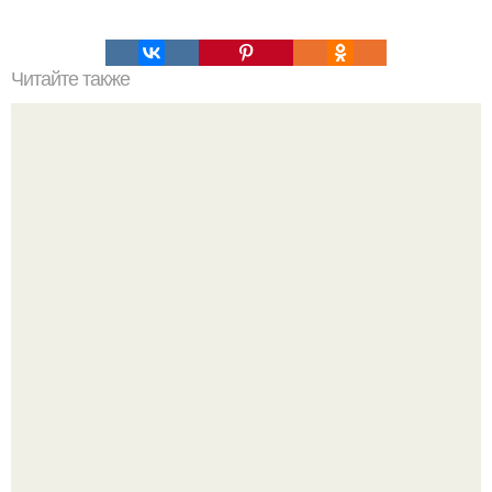
Читайте также
Картошечка "Скоростная". Не думала, что картошка,
приготовленная таким образом, получится.