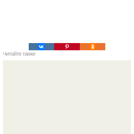
Читайте также
5 напитков, которые реально выручают, когда хочется
"Полегче" и без лишней еды.