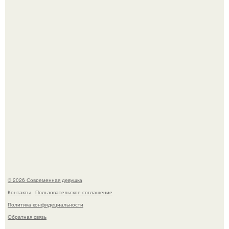
летней дочерью от Гарика Харламова.
Спустя годы актеры хоррора "Тело Дженнифер" сильно
изменились, пройдя путь от подростковых кумиров до
мировых звезд.
© 2026 Современная девушка
Контакты
Пользовательское соглашение
Политика конфидециальности
Обратная связь