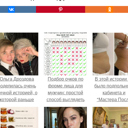
Ольга Дроздова
Подбор очков по
В этой истории
поделилась очень
форме лица для
было подпольн
ичной историей, о
мужчин: простой
кабинета и
которой раньше
способ выглядеть
"Мастера Пос
очти не говорила.
стильно
Двухнедельн
Курсов".