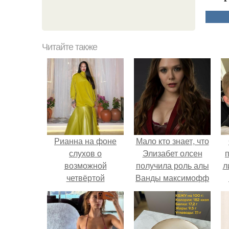
Читайте также
Рианна на фоне
Мало кто знает, что
слухов о
Элизабет олсен
возможной
получила роль алы
л
четвёртой
Ванды максимофф
беременности
не сразу.
п
прилетела в Индию
на вечеринку в
честь своего