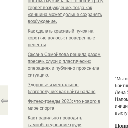
оргазма мужчина часто почти сразу
теряет возбуждение, тогда как
женщина может дольше сохранять
возбуждение.
Как сделать красивый пучок на
короткие волосы: проверенные
рецепты
Оксана Самойлова решила разом
пресечь слухи о пластических
операциях и публично прояснила
ситуацию.
"Мы в
бритн
Здоровье и ментальное
Лена 
благополучие: как найти баланс
⇦
Напом
Фитнес-тренды 2023: что нового в
иници
мире спорта
высту
Как правильно проводить
Понр
самообследование груди