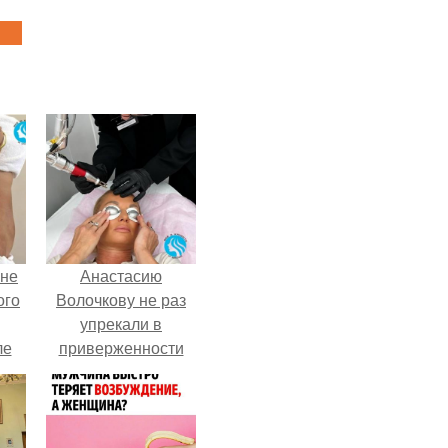
 не
Анастасию
ого
Волочкову не раз
упрекали в
ле
приверженности
ых
устаревшим бьюти -
процедурам.