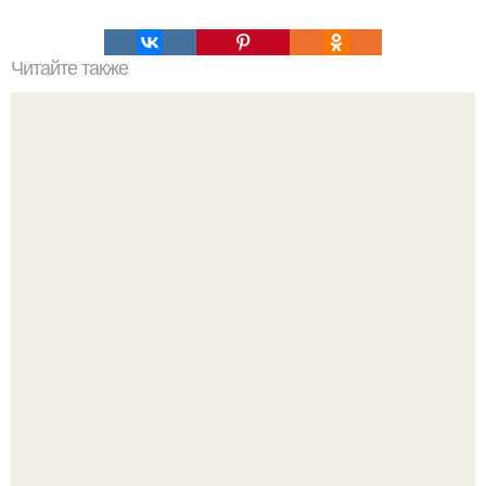
Читайте также
Традиционный ланч номинантов на "оскар-2026",
прошедший 10 февраля в отеле Beverly Hilton, стал
одним из самых обсуждаемых событий сезона.