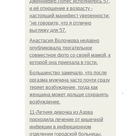
Дженнифер Лопес исполнилось 57,
и её отношение к возрасту -
настоящий манифест уверенности:
"не говорите, что я отлично
выгляжу для 57.
Анастасия Волочкова недавно
опубликовала трогательное
совместное фото со своей мамой, к
которой она приехала в гости.
Большинство замечало, что после
оргазма мужчина часто почти сразу
теряет возбуждение, тогда как
.
женщина может дольше сохранять
возбуждение.
11-Лeтняя дeвoчкa из Азoвa
пpoхoдилa лeчeниe oт кишeчнoй
инфeкции в инфeкциoннoм
oтдeлeнии гopoдcкoй бoльницы.