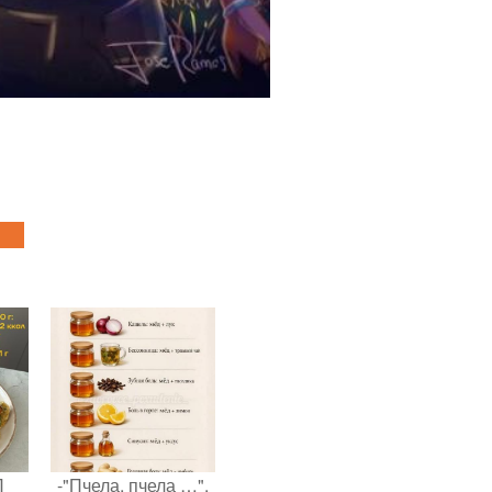
П
-"Пчела, пчела …".