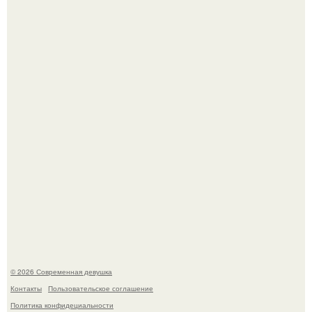
Платье, которое до сих пор вызывает споры спустя годы.
Бывшая актриса для самых взрослых амаранта Хэнк
стала сенатором в Колумбии.
© 2026 Современная девушка
Контакты
Пользовательское соглашение
Политика конфидециальности