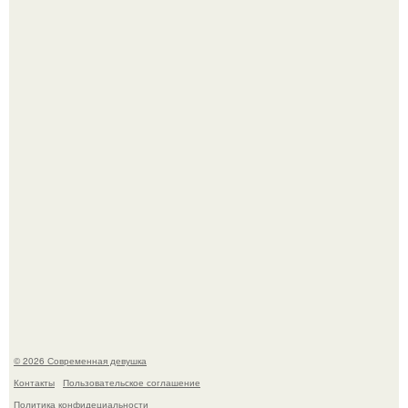
Настя Макаревич и её бывший супруг поженились на
борту круизного лайнера.
"Врачи Принимали мой Затяжной Кашель за Астму, но
это Оказался рак".
© 2026 Современная девушка
Контакты
Пользовательское соглашение
Политика конфидециальности