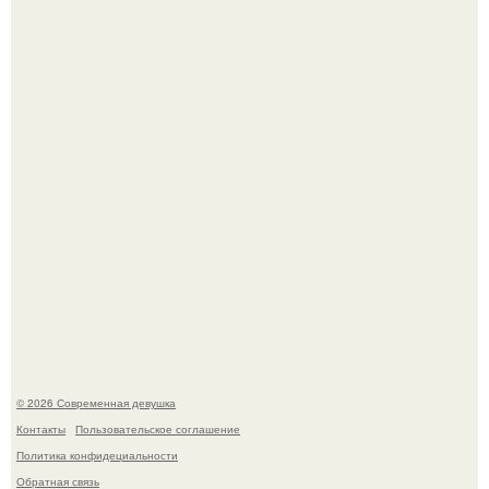
Платье, которое до сих пор вызывает споры спустя годы.
У юли Гаврилиной снова случился конфликт с комиком
Ильей Соболевым.
© 2026 Современная девушка
Контакты
Пользовательское соглашение
Политика конфидециальности
Обратная связь