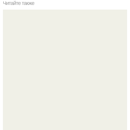
Читайте также
10 причин заняться спортом.
Мало кто знает, что Элизабет олсен получила роль алы
Ванды максимофф не сразу.