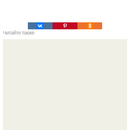
Читайте также
Выбирай упражнения, чтобы прокачать именно твой тип
попы.