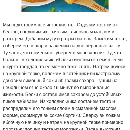
Мы подготовим все ингредиенты. Отделим желтки от
белков, соединим их с мягким сливочным маслом и
разотрем. Добавим муку и разрыхлитель. Замесим тесто,
соберем его в шар и разделим на две неравные части.
Ту часть, что поменьше, уберем в морозильник. Ту, что
больше, в холодильник. Яблоки очистим от семян, если
шкурка твердая, то ее можно тоже снять. Натрем яблоки
на крупной терке, положим в сотейник или кастрюльку,
добавим лимонный сок и 50 грамм сахара. Тушим на
небольшом огне около 15 минут до выпаривания
жидкости. Белки с оставшимся сахаром до устойчивых
пиков взбиваем. Из холодильника достанем тесто и
распределим его тонким слоем в смазанной маслом
форме, формируя высокие бортики. Сверху выложим
яблочную начинку и натрем на крупной терке примерно
половину порции теста из морозилки. Затем выложим