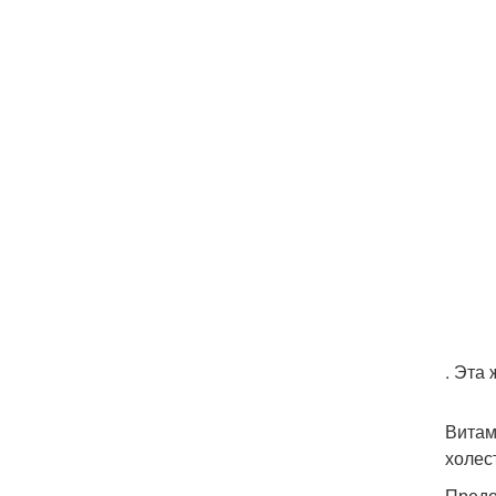
. Эта
Витам
холес
Предо