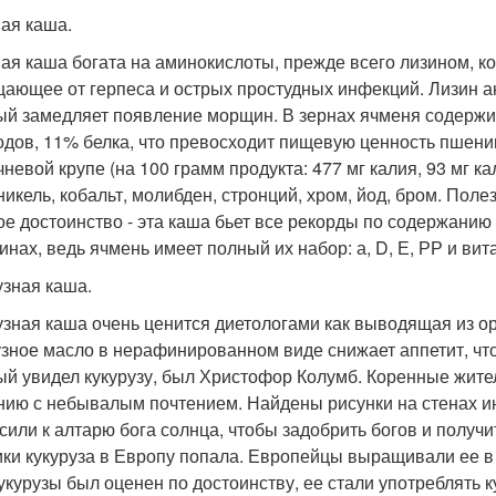
ая каша.
ая каша богата на аминокислоты, прежде всего лизином, к
ающее от герпеса и острых простудных инфекций. Лизин ак
ый замедляет появление морщин. В зернах ячменя содержит
одов, 11% белка, что превосходит пищевую ценность пшени
чневой крупе (на 100 грамм продукта: 477 мг калия, 93 мг ка
 никель, кобальт, молибден, стронций, хром, йод, бром. По
ое достоинство - эта каша бьет все рекорды по содержанию
инах, ведь ячмень имеет полный их набор: а, D, Е, РР и ви
узная каша.
узная каша очень ценится диетологами как выводящая из о
узное масло в нерафинированном виде снижает аппетит, чт
ый увидел кукурузу, был Христофор Колумб. Коренные жител
нию с небывалым почтением. Найдены рисунки на стенах ин
сили к алтарю бога солнца, чтобы задобрить богов и полу
ки кукуруза в Европу попала. Европейцы выращивали ее в с
кукурузы был оценен по достоинству, ее стали употреблять 