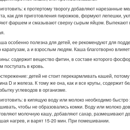
риготовить: к протертому творогу добавляют нарезанные мел
ста, как для приготовления пирожков, формуют лепешки, у
яют фаршем и смазывают сверху сырым яйцом. Выпекают в
я.
аша особенно полезна для детей, ее рекомендуют для подде
о карапузам, а и взрослым людям. Каша благотворно влияет
ины: содержит вещество фитин, в составе которого фосфор
м поступать в кровь.
стережение: детей не стоит перекармливать кашей, потому
ина D и железа. К тому же она, как и все крупы, содержит б
збытку углеводов в организме.
риготовить: в кипящую воду или молоко необходимо быстро
шивать, чтобы не образовались комки. Воду или молоко дово
товляют молочную кашу, добавляют сахар, размешивают до 
шая нагрев, и варят 15-20 мин. При помешивании.