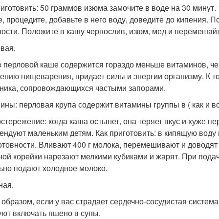
риготовить: 50 граммов изюма замочите в воде на 30 минут.
е, процедите, добавьте в него воду, доведите до кипения. П
ности. Положите в кашу чернослив, изюм, мед и перемешайт
вая.
в перловой каше содержится гораздо меньше витаминов, чем
ению пищеварения, придает силы и энергии организму. К т
ника, сопровождающихся частыми запорами.
ины: перловая крупа содержит витамины группы в ( как и все
стережение: когда каша остынет, она теряет вкус и хуже п
ендуют маленьким детям. Как приготовить: в кипящую воду
отовности. Вливают 400 г молока, перемешивают и доводят 
ной корейки нарезают мелкими кубиками и жарят. При пода
ьно подают холодное молоко.
ная.
 образом, если у вас страдает сердечно-сосудистая система,
уют включать пшено в супы.