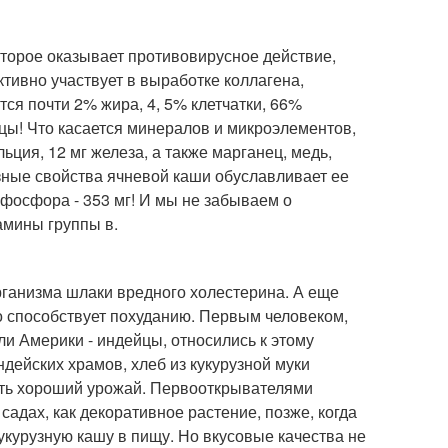
оторое оказывает противовирусное действие,
тивно участвует в выработке коллагена,
ся почти 2% жира, 4, 5% клетчатки, 66%
цы! Что касается минералов и микроэлементов,
льция, 12 мг железа, а также марганец, медь,
лезные свойства ячневой каши обуславливает ее
 фосфора - 353 мг! И мы не забываем о
тамины группы в.
рганизма шлаки вредного холестерина. А еще
о способствует похуданию. Первым человеком,
и Америки - индейцы, относились к этому
дейских храмов, хлеб из кукурузной муки
чить хороший урожай. Первооткрывателями
адах, как декоративное растение, позже, когда
кукурузную кашу в пищу. Но вкусовые качества не