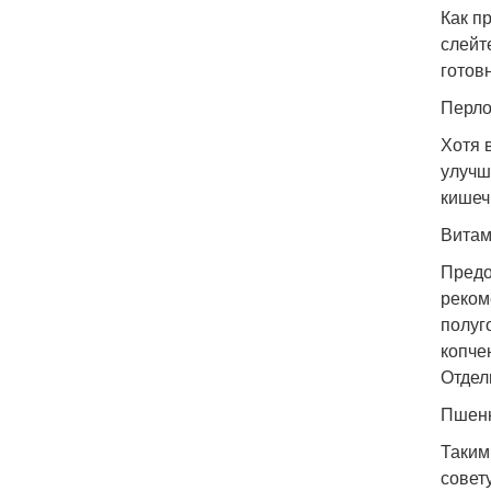
Как п
слейт
готов
Перло
Хотя 
улучш
кишеч
Витам
Предо
реком
полуг
копче
Отдел
Пшен
Таким
совет