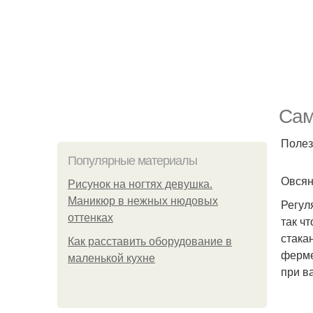
Сам
Полез
Популярные материалы
Овсян
Рисунок на ногтях девушка.
Маникюр в нежных нюдовых
Регул
оттенках
так ч
стака
Как расставить оборудование в
ферме
маленькой кухне
при в