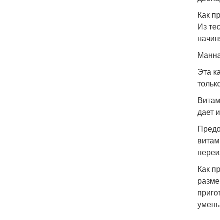
Как п
Из те
начин
Манна
Эта к
тольк
Витам
дает и
Предо
витам
переи
Как п
разме
приго
умень