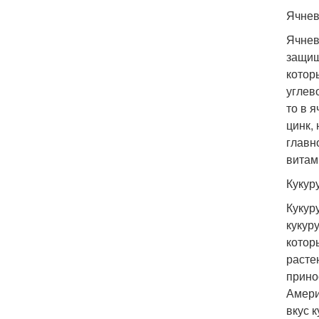
Ячнев
Ячнев
защищ
котор
углев
то в я
цинк,
главн
витам
Кукур
Кукур
кукур
котор
расте
прино
Амери
вкус 