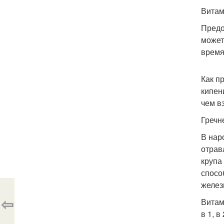
Витам
Предо
может
время
Как п
кипен
чем в
Гречн
В нар
отрав
крупа
спосо
желез
⇦
Витам
в 1, 