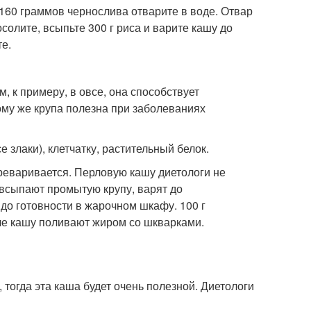
 160 граммов чернослива отварите в воде. Отвар
осолите, всыпьте 300 г риса и варите кашу до
е.
, к примеру, в овсе, она способствует
ому же крупа полезна при заболеваниях
 злаки), клетчатку, растительный белок.
ереваривается. Перловую кашу диетологи не
 всыпают промытую крупу, варят до
до готовности в жарочном шкафу. 100 г
че кашу поливают жиром со шкварками.
 тогда эта каша будет очень полезной. Диетологи