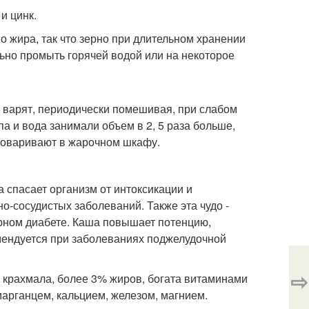
и цинк.
 жира, так что зерно при длительном хранении
ьно промыть горячей водой или на некоторое
 варят, периодически помешивая, при слабом
па и вода занимали объем в 2, 5 раза больше,
 доваривают в жарочном шкафу.
а спасает организм от интоксикации и
о-сосудистых заболеваний. Также эта чудо -
рном диабете. Каша повышает потенцию,
мендуется при заболеваниях поджелудочной
⇨
 крахмала, более 3% жиров, богата витаминами
марганцем, кальцием, железом, магнием.