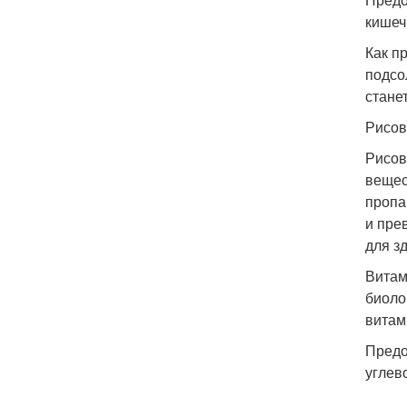
кишеч
Как п
подсо
стане
Рисов
Рисов
вещес
пропа
и пре
для з
Витам
биоло
витам
Предо
углев