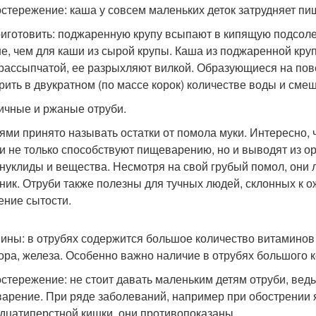
стережение: каша у совсем маленьких деток затрудняет пи
риготовить: поджаренную крупу всыпают в кипящую подсолен
е, чем для каши из сырой крупы. Каша из поджаренной кру
рассыпчатой, ее разрыхляют вилкой. Образующиеся на пове
рить в двукратном (по массе корок) количестве воды и смеш
чные и ржаные отруби.
ями принято называть остатки от помола муки. Интересно, ч
и не только способствуют пищеварению, но и выводят из 
нуклиды и вещества. Несмотря на свой грубый помол, они л
ник. Отруби также полезны для тучных людей, склонных к о
ние сытости.
ины: в отрубях содержится большое количество витаминов 
ра, железа. Особенно важно наличие в отрубях большого к
стережение: не стоит давать маленьким детям отруби, ведь
арение. При ряде заболеваний, например при обострении 
дцатиперстной кишки, они противопоказаны.