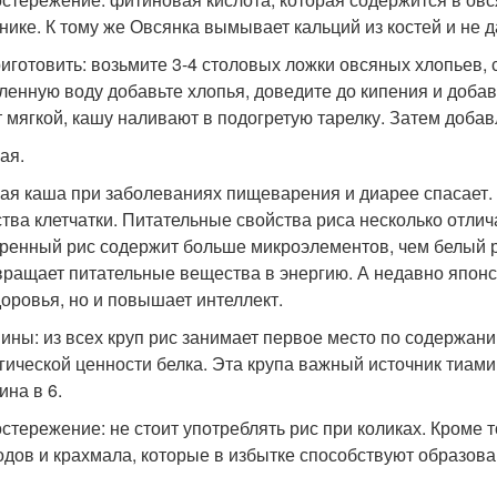
нике. К тому же Овсянка вымывает кальций из костей и не д
риготовить: возьмите 3-4 столовых ложки овсяных хлопьев, сл
ленную воду добавьте хлопья, доведите до кипения и добав
т мягкой, кашу наливают в подогретую тарелку. Затем доба
ая.
ая каша при заболеваниях пищеварения и диарее спасает. 
тва клетчатки. Питательные свойства риса несколько отлич
ренный рис содержит больше микроэлементов, чем белый ри
вращает питательные вещества в энергию. А недавно японск
доровья, но и повышает интеллект.
ины: из всех круп рис занимает первое место по содержан
гической ценности белка. Эта крупа важный источник тиамина
ина в 6.
стережение: не стоит употреблять рис при коликах. Кроме 
одов и крахмала, которые в избытке способствуют образов