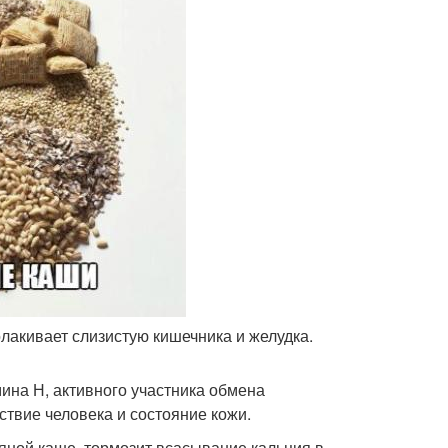
олакивает слизистую кишечника и желудка.
ина Н, активного участника обмена
ствие человека и состояние кожи.
яной каше, тормозит всасывание кальция в