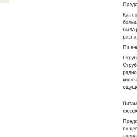
Предо
Как п
больш
была 
распа
Пшени
Отруб
Отруб
радио
кишеч
ощуще
Витам
фосфо
Предо
пищев
двена