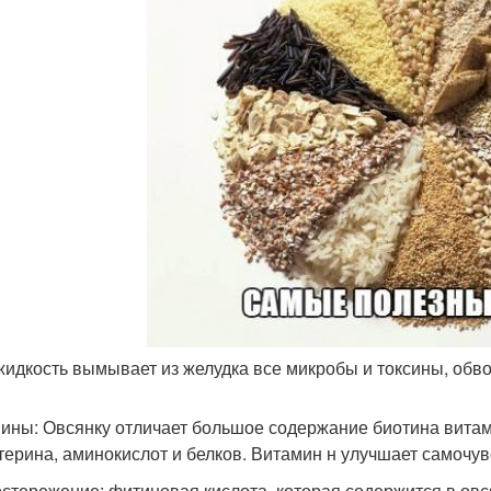
 жидкость вымывает из желудка все микробы и токсины, обв
ины: Овсянку отличает большое содержание биотина витам
терина, аминокислот и белков. Витамин н улучшает самочув
стережение: фитиновая кислота, которая содержится в овс