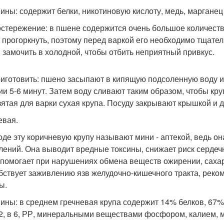
ины: содержит белки, никотиновую кислоту, медь, марганец 
стережение: в пшене содержится очень большое количество
 прогоркнуть, поэтому перед варкой его необходимо тщател
 замочить в холодной, чтобы отбить неприятный привкус.
риготовить: пшено засыпают в кипящую подсоленную воду и
ии 5-6 минут. Затем воду сливают таким образом, чтобы кру
зятая для варки сухая крупа. Посуду закрывают крышкой и
евая.
оде эту коричневую крупу называют мини - аптекой, ведь он
лений. Она выводит вредные токсины, снижает риск сердечн
 помогает при нарушениях обмена веществ ожирении, саха
бствует заживлению язв желудочно-кишечного тракта, реко
ы.
ины: в среднем гречневая крупа содержит 14% белков, 67%
в 2, в 6, РР, минеральными веществами фосфором, калием, 