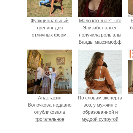
Функциональный
Мало кто знает, что
В
тренинг для
Элизабет олсен
б
отличных форм.
получила роль алы
Ванды максимофф
не сразу.
Анастасия
По словам эксперта
Волочкова недавно
воз, у мужчин с
опубликовала
образованной и
трогательное
мудрой супругой
совместное фото
вероятность