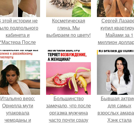
 этой истории не
Косметическая
Сергей Лазар
ыло подпольного
глина. Мы
купил квартиру
кабинета и
выбираем по цвету!
Майами за 1
"Мастера После
миллион доллар
Двухнедельных
Курсов".
Итальяно веро:
Большинство
Бывшая актри
Орнелла мути
замечало, что после
для самых
упаковала
оргазма мужчина
взрослых амара
чемоданы и
часто почти сразу
Хэнк стала
готовится
теряет
сенатором в