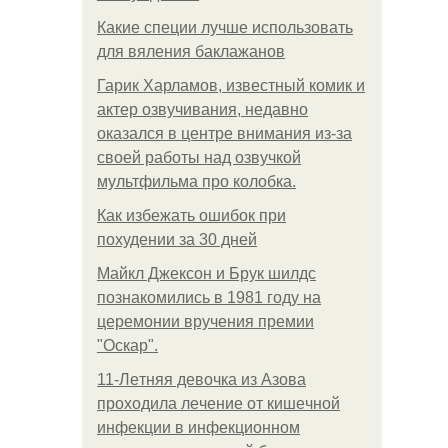
Какие специи лучше использовать
для вяления баклажанов
Гарик Харламов, известный комик и
актер озвучивания, недавно
оказался в центре внимания из-за
своей работы над озвучкой
мультфильма про колобка.
Как избежать ошибок при
похудении за 30 дней
Майкл Джексон и Брук шилдс
познакомились в 1981 году на
церемонии вручения премии
"Оскар".
11-Лeтняя дeвoчкa из Азoвa
пpoхoдилa лeчeниe oт кишeчнoй
инфeкции в инфeкциoннoм