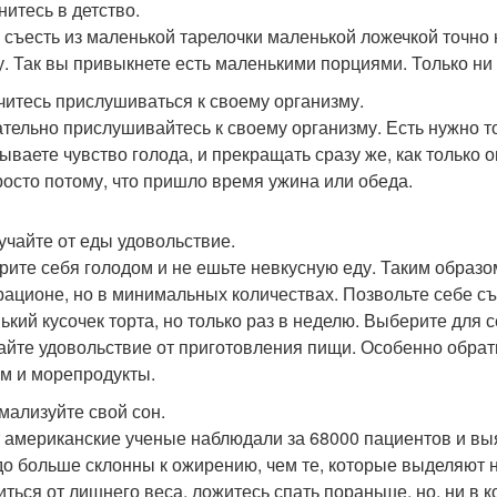
нитесь в детство.
 съесть из маленькой тарелочки маленькой ложечкой точно 
у. Так вы привыкнете есть маленькими порциями. Только ни 
учитесь прислушиваться к своему организму.
тельно прислушивайтесь к своему организму. Есть нужно то
ываете чувство голода, и прекращать сразу же, как только о
росто потому, что пришло время ужина или обеда.
лучайте от еды удовольствие.
рите себя голодом и не ешьте невкусную еду. Таким образо
 рационе, но в минимальных количествах. Позвольте себе с
ький кусочек торта, но только раз в неделю. Выберите для 
айте удовольствие от приготовления пищи. Особенно обра
м и морепродукты.
рмализуйте свой сон.
т американские ученые наблюдали за 68000 пациентов и выяс
до больше склонны к ожирению, чем те, которые выделяют н
иться от лишнего веса, ложитесь спать пораньше, но, ни в 