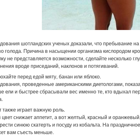
дования шотландских ученых доказали, что пребывание на
во голода. Причина в насыщении организма кислородом кро
лку не представляется возможности, сделайте несколько г
нения вроде приседаний, наклонов и потягиваний.
нюхайте перед едой мяту, банан или яблоко.
дования, проведенные американскими диетологами, показали
е ели и быстрее сбрасывали вес именно те, кто вдыхал пе
а.
ет также играет важную роль.
 цвет снижает аппетит, а вот желтый, красный и оранжевый
рести синюю скатерть и посуду из кобальта. На праздничное
ет вам съесть меньше.