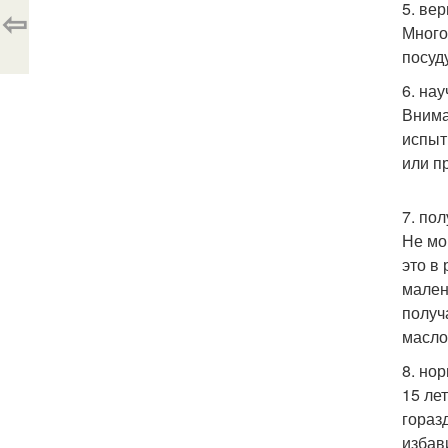
5. вер
⇦
Много
посуд
6. на
Внима
испыт
или п
7. по
Не мо
это в
мален
получ
масло
8. но
15 ле
гораз
избав