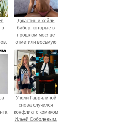
ев
Джастин и хейли
 в
бибер, которые в
прошлом месяце
ов.
отметили восьмую
годовщину
помолвки, показали
новые фото с
совместного
отдыха.
са
У юли Гаврилиной
снова случился
нта
конфликт с комиком
Ильей Соболевым.