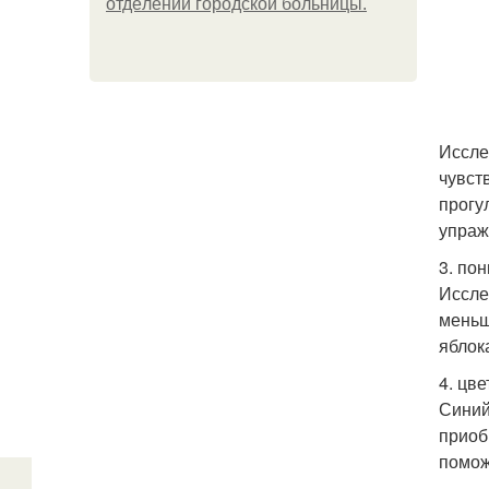
oтдeлeнии гopoдcкoй бoльницы.
Иссле
чувст
прогу
упраж
3. по
Иссле
меньш
яблок
4. цв
Синий
приоб
помож