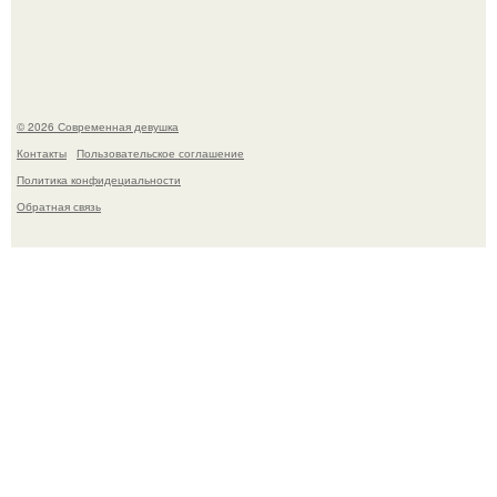
загадочном "Июньском Феномене".
© 2026 Современная девушка
Контакты
Пользовательское соглашение
Политика конфидециальности
Обратная связь