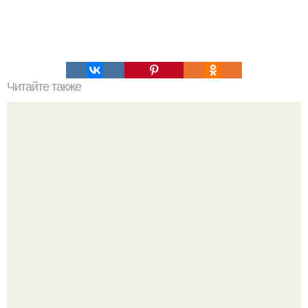
Читайте также
Кальмар по-корейски. Б * ж * у * ккал на 100 гр 12.