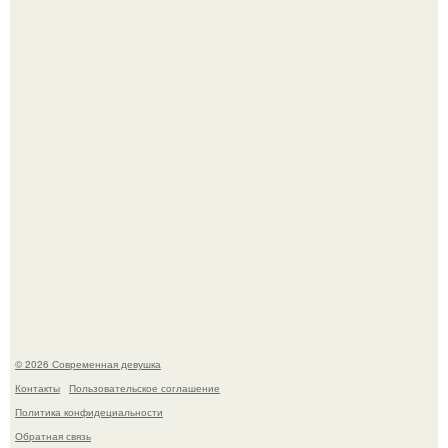
В стране зафиксировали аномальный психологический
сдвиг: переоценка ценностей и жесткая депрессия
теперь настигают парней на 10 лет раньше.
Мы привыкли считать сахар обычной и безобидной
частью ежедневного рациона.
© 2026 Современная девушка
Контакты
Пользовательское соглашение
Политика конфидециальности
Обратная связь