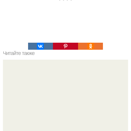
Читайте также
Не грусти. Рано или поздно все станет понятно, все
станет на свои места и выстроится в единую красивую
схему, как кружева.