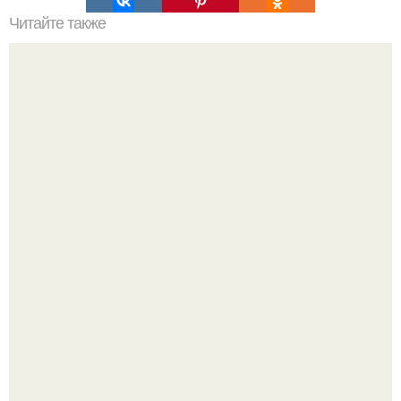
Читайте также
? 7. Способов обмануть голод.
Оксана Самойлова решила разом пресечь слухи о
пластических операциях и публично прояснила