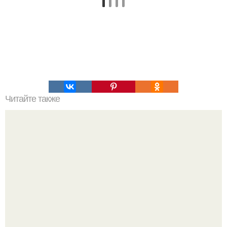
Читайте также
Как организовать свое время для достижения порядка
Слышали, что есть перед сном - это зло?