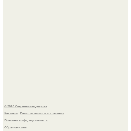
Соцсети захлестнула волна тревожных сообщений о
загадочном "Июньском Феномене".
Мы привыкли считать сахар обычной и безобидной
частью ежедневного рациона.
© 2026 Современная девушка
Контакты
Пользовательское соглашение
Политика конфидециальности
Обратная связь