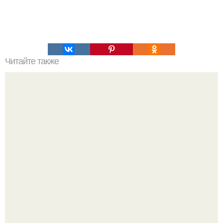
Читайте также
Я был в шоке, когда узнал настоящие имена этих
голливудских актеров.