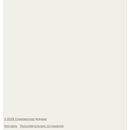
Платье, которое до сих пор вызывает споры спустя годы.
Рацион 1400 калорий.
© 2026 Современная девушка
Контакты
Пользовательское соглашение