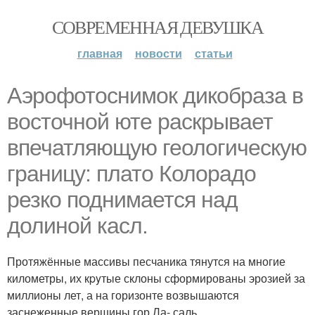
СОВРЕМЕННАЯ ДЕВУШКА
главная
новости
статьи
Аэрофотоснимок дикобpaза в
восточной юте раскрывает
впечатляющую геологическую
границу: плато Колорадо
резко поднимается над
долиной касл.
Протяжённые массивы песчаника тянутся на многие
километры, их кpyтые склоны сформированы эрозией за
миллионы лет, а на горизонте возвышаются
заснеженные вершины гор Ла- саль.