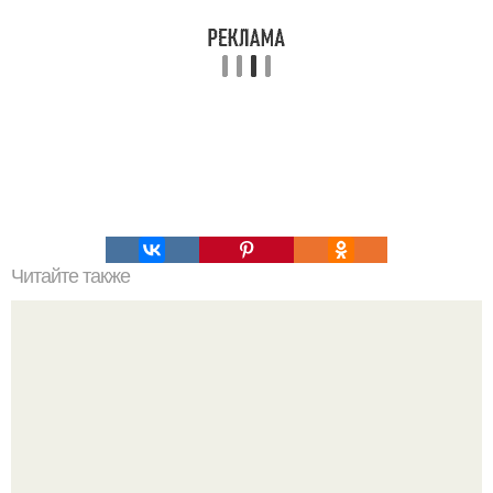
Читайте также
Ранняя слава сделала Скарлетт йоханссон одной из