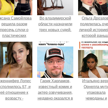
ксана Самойлова
Во владимирской
Ольга Дроздо
решила разом
области назначили
поделилась оч
пресечь слухи о
трех новых судей.
личной историей
пластических
которой рань
операциях и
почти не говори
публично
прояснила
ситуацию.
женнифер Лопес
Гарик Харламов,
Итальяно вер
сполнилось 57, и
известный комик и
Орнелла мут
её отношение к
актер озвучивания,
упаковала
возрасту -
недавно оказался в
чемоданы и
настоящий
центре внимания
готовится