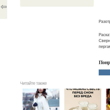
⇦
Разот
Раска
Сверн
перга
Понр
Читайте также