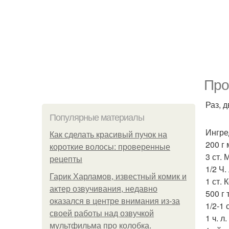
Про
Раз, д
Популярные материалы
Ингре
Как сделать красивый пучок на
200 г
короткие волосы: проверенные
3 ст. 
рецепты
1/2 Ч.
Гарик Харламов, известный комик и
1 ст. 
актер озвучивания, недавно
500 г 
оказался в центре внимания из-за
1/2-1 
своей работы над озвучкой
1 ч. л
мультфильма про колобка.