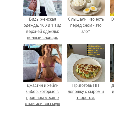
Виды женская
Слышали, что есть
О
одежда. 100 и 1 вид
перед сном - это
верхней одежды:
зло?
полный словарь
видов пальто,
курток и прочего
Джастин и хейли
Приготовь ПП
Д
бибер, которые в
лепешку с сыром и
и
прошлом месяце
творогом.
отметили восьмую
годовщину