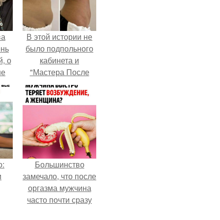
ва
В этой истории не
ень
было подпольного
, о
кабинета и
ше
"Мастера После
ла.
Двухнедельных
Курсов".
о:
Большинство
и
замечало, что после
оргазма мужчина
часто почти сразу
теряет