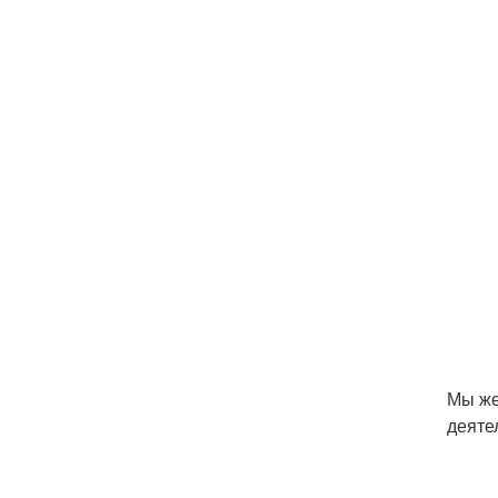
Мы же
деяте