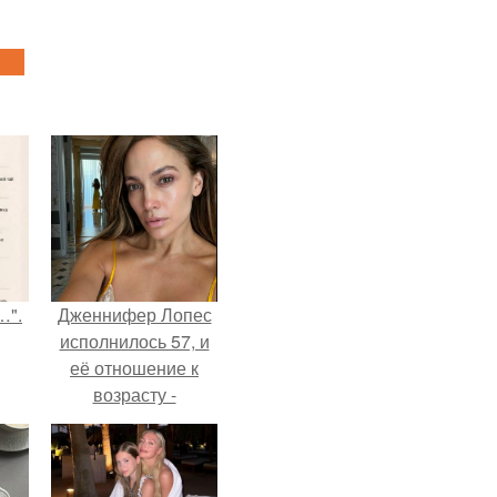
…".
Дженнифер Лопес
исполнилось 57, и
её отношение к
возрасту -
настоящий
манифест
уверенности: "не