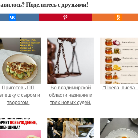
авилось? Поделитесь с друзьями!
Приготовь ПП
Во владимирской
-"Пчела, пчела 
епешку с сыром и
области назначили
творогом.
трех новых судей.