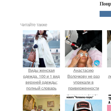
Понр
Читайте также
Виды женская
Анастасию
одежда. 100 и 1 вид
Волочкову не раз
л
верхней одежды:
упрекали в
полный словарь
приверженности
видов пальто,
устаревшим бьюти -
курток и прочего
процедурам.