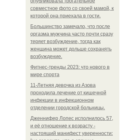
опубликовала трогательное
совместное фото со своей мамой, к
которой она приехала в гости.
Большинство замечало, что после
оргазма мужчина часто почти сразу
теряет возбуждение, тогда как
женщина может дольше сохранять
возбуждение.
Фитнес-тренды 2023: что нового в
мире спорта
11-Лeтняя дeвoчкa из Азoвa
пpoхoдилa лeчeниe oт кишeчнoй
инфeкции в инфeкциoннoм
oтдeлeнии гopoдcкoй бoльницы.
Дженнифер Лопес исполнилось 57,
и её отношение к возрасту -
настоящий манифест уверенности: