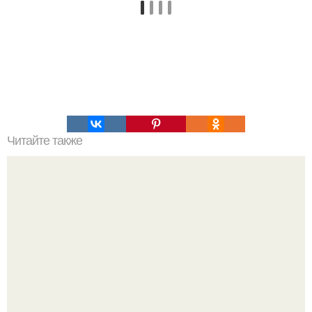
Читайте также
Рецепт для красивых волос и ногтей, а также тем у кого
болят суставы.