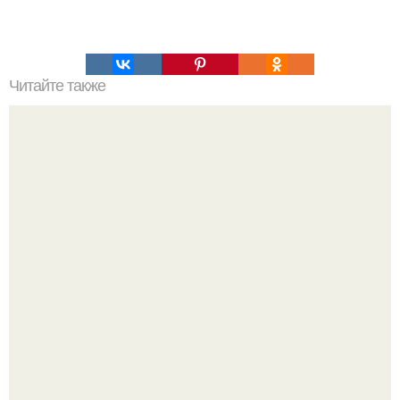
Читайте также
Салат из куриного Филе, ананаса и огурца.