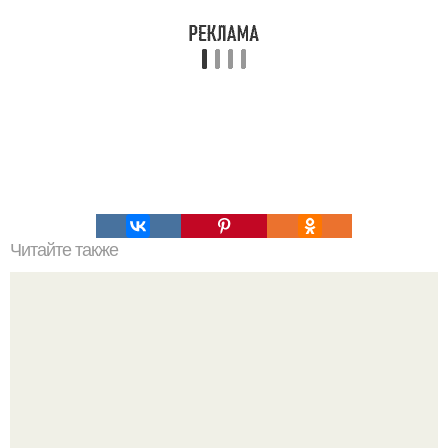
Читайте также
Супер - диета для похудения: минус 15 кг за месяц.