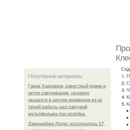
Про
Кле
Сод
П
Популярные материалы
С
Гарик Харламов, известный комик и
Ч
актер озвучивания, недавно
К
оказался в центре внимания из-за
К
своей работы над озвучкой
мультфильма про колобка.
Дженнифер Лопес исполнилось 57,