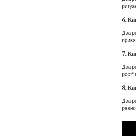
ритуа
6. К
Два р
привя
7. К
Два р
рост"
8. К
Два р
равно