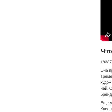
Что
18337
Она п
време
худож
ней. 
бренд
Еще м
Клеоп