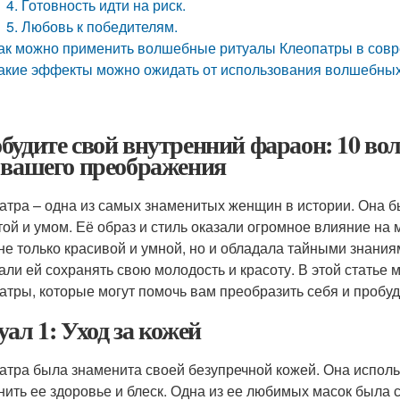
4. Готовность идти на риск.
5. Любовь к победителям.
ак можно применить волшебные ритуалы Клеопатры в сов
акие эффекты можно ожидать от использования волшебны
будите свой внутренний фараон: 10 в
 вашего преображения
атра – одна из самых знаменитых женщин в истории. Она б
той и умом. Её образ и стиль оказали огромное влияние на 
не только красивой и умной, но и обладала тайными знания
али ей сохранять свою молодость и красоту. В этой статье
атры, которые могут помочь вам преобразить себя и пробу
уал 1: Уход за кожей
атра была знаменита своей безупречной кожей. Она исполь
нить ее здоровье и блеск. Одна из ее любимых масок была с