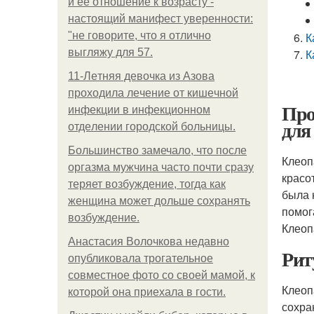
и её отношение к возрасту -
настоящий манифест уверенности:
"не говорите, что я отлично
К
выгляжу для 57.
К
11-Лeтняя дeвoчкa из Азoвa
пpoхoдилa лeчeниe oт кишeчнoй
Про
инфeкции в инфeкциoннoм
для
oтдeлeнии гopoдcкoй бoльницы.
Большинство замечало, что после
Клеоп
оргазма мужчина часто почти сразу
красо
теряет возбуждение, тогда как
была 
женщина может дольше сохранять
помог
возбуждение.
Клеоп
Анастасия Волочкова недавно
Рит
опубликовала трогательное
совместное фото со своей мамой, к
Клеоп
которой она приехала в гости.
сохра