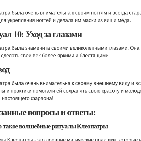
атра была очень внимательна к своим ногтям и всегда стар
для укрепления ногтей и делала им маски из яиц и мёда.
уал 10: Уход за глазами
атра была знаменита своими великолепными глазами. Она и
 сделать свои век более яркими и блестящими.
од
атра была очень внимательна к своему внешнему виду и вс
лы и практики помогали ей сохранять свою красоту и молод
в настоящего фараона!
занные вопросы и ответы:
то такое волшебные ритуалы Клеопатры
лы Клеопатры - это древние магические практики, которые