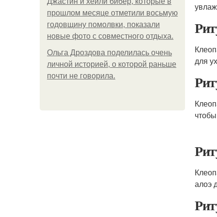
Джастин и хейли бибер, которые в
увлаж
прошлом месяце отметили восьмую
Рит
годовщину помолвки, показали
новые фото с совместного отдыха.
Клеоп
Ольга Дроздова поделилась очень
для у
личной историей, о которой раньше
почти не говорила.
Рит
Клеоп
чтобы
Рит
Клеоп
алоэ 
Рит