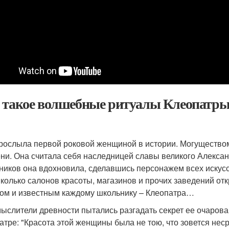
 такое волшебные ритуалы Клеопатр
рослыла первой роковой женщиной в истории. Могуществом
ни. Она считала себя наследницей славы великого Алексан
ников она вдохновила, сделавшись персонажем всех искусс
Сколько салонов красоты, магазинов и прочих заведений о
ом и известным каждому школьнику – Клеопатра…
ыслители древности пытались разгадать секрет ее очарован
атре: "Красота этой женщины была не тою, что зовется неср