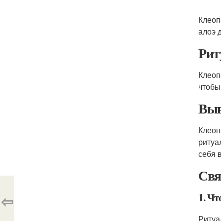
Клеоп
алоэ 
Рит
Клеоп
чтобы
Выв
Клеоп
ритуа
себя 
Свя
1. Ч
⇦
Ритуа