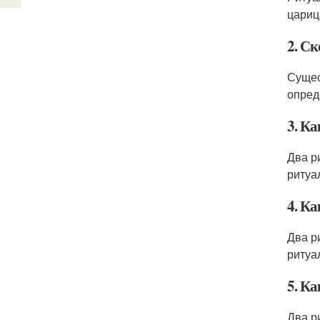
цариц
2. С
Сущес
опред
3. К
Два р
ритуа
4. К
Два р
ритуа
5. К
Два р