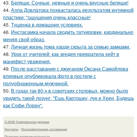
43.
Беляши. Сочные, нежные и очень вкусные беляши!
44.
Алла Довлатова похвасталась результатом интимной
пластики: "ощущения очень классные!
45.
Тушенка в домашних условиях.
46.
Инстасамка начала сводить татуировки, кардинально
меняя свой образ.
47.
Личная жизнь тома харди скрыта за семью замками.
48.
Урок от учителей: как зендея превратила хейт в
манифест уважения.
49.
После расставания с джиганом Оксана Самойлова
впервые опубликовала фото в постели с
полуобнаженным мужчиной.
50.
В годах так 80-х в советских столовых, можно было
увидеть такой лозунг: "Ешь Картошку, лук и Хрен, Будешь
как Софи Лорен".
© 2026 Современная девушка
Контакты
Пользовательское соглашение
Политика конфидециальности