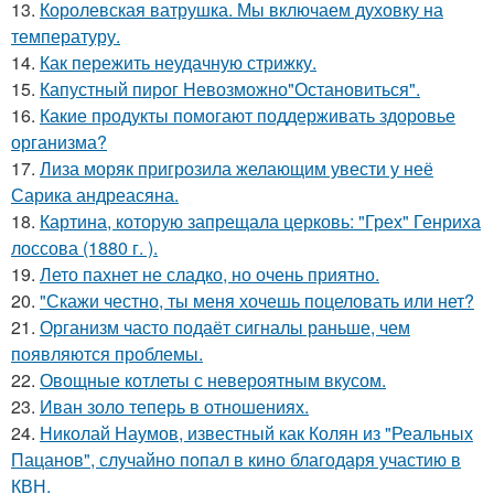
13.
Королевская ватрушка. Мы включаем духовку на
температуру.
14.
Как пережить неудачную стрижку.
15.
Капустный пирог Невозможно"Остановиться".
16.
Какие продукты помогают поддерживать здоровье
организма?
17.
Лиза моряк пригрозила желающим увести у неё
Сарика андреасяна.
18.
Картина, которую запрещала церковь: "Грех" Генриха
лоссова (1880 г. ).
19.
Лето пахнет не сладко, но очень приятно.
20.
"Скажи честно, ты меня хочешь поцеловать или нет?
21.
Организм часто подаёт сигналы раньше, чем
появляются проблемы.
22.
Овощные котлеты с невероятным вкусом.
23.
Иван золо теперь в отношениях.
24.
Николай Наумов, известный как Колян из "Реальных
Пацанов", случайно попал в кино благодаря участию в
КВН.