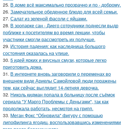
25.
В доме всё максимально прозрачно и по - доброму.
26.
Замечательное обеденное блюдо для всей семьи.
27.
Салат из зеленой фасоли с яйцами.
28.
В зоопарке сан - Диего сотрудники поднесли выдр
поближе к посетителям во время лекции, чтобы
участники смогли рассмотреть их получше.
29.
История падения: как наследница большого
состояния оказалась на улице.
30.
5 идей ярких и вкусных смузи, которые легко
приготовить дома.
31.
В интернете вновь заговорили о переменах во
внешнем виде Ариелы Самойловой люди поражены
тем, как сейчас выглядит 14-летняя девочка.
32.
Николь кидман попала в больницу после съёмок
сериала "У Марго Проблемы с Деньгами", так как
продолжала работать, несмотря на грипп.
33.
Меган Фокс "Обновила" фигуру с помощью
липофилинга ягодиц, воспользовавшись изменениями