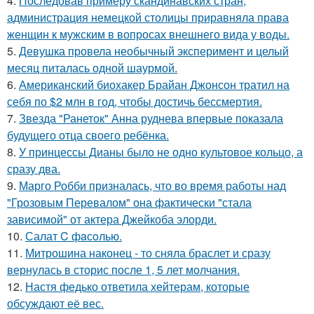
4.
Последовав примеру скандинавских стран,
администрация немецкой столицы приравняла права
женщин к мужским в вопросах внешнего вида у воды.
5.
Девушка провела необычный эксперимент и целый
месяц питалась одной шаурмой.
6.
Американский биохакер Брайан Джонсон тратил на
себя по $2 млн в год, чтобы достичь бессмертия.
7.
Звезда "Ранеток" Анна руднева впервые показала
будущего отца своего ребёнка.
8.
У принцессы Дианы было не одно культовое кольцо, а
сразу два.
9.
Марго Робби призналась, что во время работы над
"Грозовым Перевалом" она фактически "стала
зависимой" от актера Джейкоба элорди.
10.
Салат C фaсoлью.
11.
Митрошина наконец - то сняла браслет и сразу
вернулась в сторис после 1, 5 лет молчания.
12.
Настя федько ответила хейтерам, которые
обсуждают её вес.