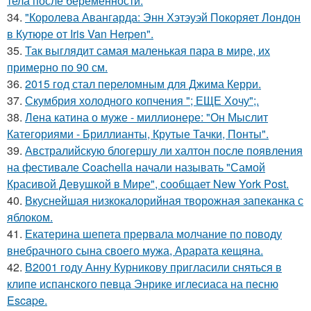
тела после беременности.
34.
"Королева Авангарда: Энн Хэтэуэй Покоряет Лондон
в Кутюре от Iris Van Herpen".
35.
Так выглядит самая маленькая пара в мире, их
примерно по 90 см.
36.
2015 год стал переломным для Джима Керри.
37.
Скумбрия холодного копчения "; ЕЩЕ Хочу";.
38.
Лена катина о муже - миллионере: "Он Мыслит
Категориями - Бриллианты, Крутые Тачки, Понты".
39.
Австралийскую блогершу ли халтон после появления
на фестивале Coachella начали называть "Самой
Красивой Девушкой в Мире", сообщает New York Post.
40.
Вкуснейшая низкокалорийная творожная запеканка с
яблоком.
41.
Екатерина шепета прервала молчание по поводу
внебрачного сына своего мужа, Арарата кещяна.
42.
В2001 году Анну Курникову пригласили сняться в
клипе испанского певца Энрике иглесиаса на песню
Escape.