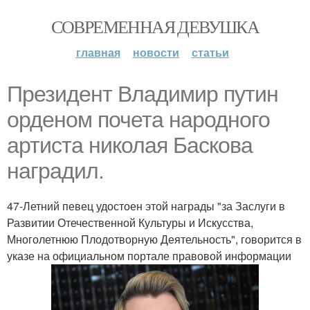
СОВРЕМЕННАЯ ДЕВУШКА
главная
новости
статьи
Президент Владимир путин
орденом почета народного
артиста николая Баскова
наградил.
47-Летний певец удостоен этой награды "за Заслуги в
Развитии Отечественной Культуры и Искусства,
Многолетнюю Плодотворную Деятельность", говорится в
указе на официальном портале правовой информации