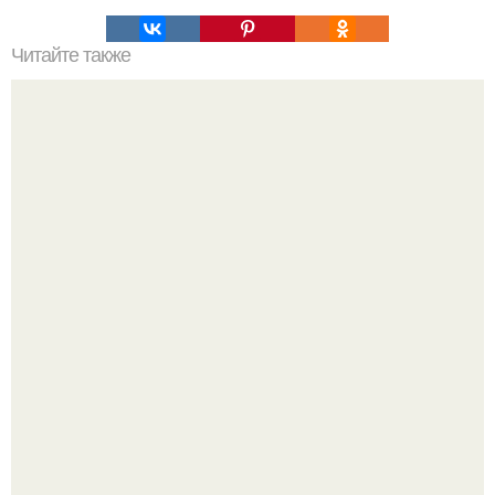
Читайте также
С какой обувью носить укороченные брюки?
Ольга Дроздова поделилась очень личной историей, о