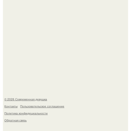
которой она приехала в гости.
По словам эксперта воз, у мужчин с образованной и
мудрой супругой вероятность скоропостижной смерти
якобы на 46% ниже.
© 2026 Современная девушка
Контакты
Пользовательское соглашение
Политика конфидециальности
Обратная связь