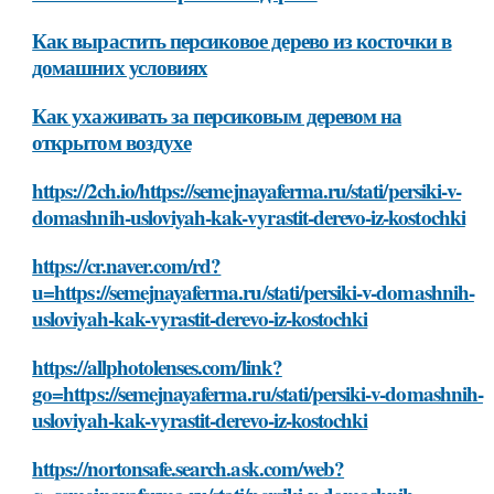
Как вырастить персиковое дерево из косточки в
домашних условиях
Как ухаживать за персиковым деревом на
открытом воздухе
https://2ch.io/https://semejnayaferma.ru/stati/persiki-v-
domashnih-usloviyah-kak-vyrastit-derevo-iz-kostochki
https://cr.naver.com/rd?
u=https://semejnayaferma.ru/stati/persiki-v-domashnih-
usloviyah-kak-vyrastit-derevo-iz-kostochki
https://allphotolenses.com/link?
go=https://semejnayaferma.ru/stati/persiki-v-domashnih-
usloviyah-kak-vyrastit-derevo-iz-kostochki
https://nortonsafe.search.ask.com/web?