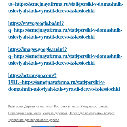
to=https://semejnayaferma.ru/stati/persiki-v-domashnih-
usloviyah-kak-vyrastit-derevo-iz-kostochki
https://www.google.ba/url?
q=https://semejnayaferma.ru/stati/persiki-v-domashnih-
usloviyah-kak-vyrastit-derevo-iz-kostochki
https://images.google.ru/url?
q=https://semejnayaferma.ru/stati/persiki-v-domashnih-
usloviyah-kak-vyrastit-derevo-iz-kostochki
https://octranspo.com/?
URL=https://semejnayaferma.ru/stati/persiki-v-
domashnih-usloviyah-kak-vyrastit-derevo-iz-kostochki
Категории:
Дерева из косточки
,
Косточки в песок
,
Уход за косточкой
,
Пересадка в горшочек
,
Уход за деревом
,
Пересадка на открытый воздух
,
Удобрения для персикового дерева