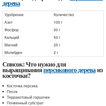
дерева
Удобрение
Количество
Азот
100 г
Фосфор
50 г
Кальций
50 г
Магний
25 г
Молибден
2 г
Список: Что нужно для
выращивания
персикового дерева
из
косточки?
Косточка персика
Песок
Терракотовый горшочек
Почвенный субстрат