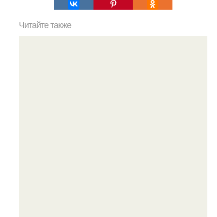
Читайте также
Как коронавирус влияет на работу органов: все, что
нужно знать