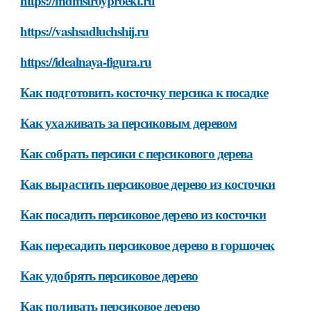
https://mdmstroyproekt.ru
https://vashsadluchshij.ru
https://idealnaya-figura.ru
Как подготовить косточку персика к посадке
Как ухаживать за персиковым деревом
Как собрать персики с персикового дерева
Как вырастить персиковое дерево из косточки
Как посадить персиковое дерево из косточки
Как пересадить персиковое дерево в горшочек
Как удобрять персиковое дерево
Как поливать персиковое дерево