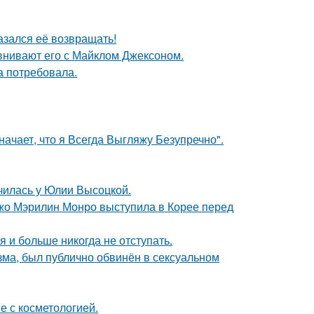
азался её возвращать!
внивают его с Майклом Джексоном.
а потребовала.
начает, что я Всегда Выгляжу Безупречно".
училась у Юлии Высоцкой.
жо Мэрилин Монро выступила в Корее перед
я и больше никогда не отступать.
зма, был публично обвинён в сексуальном
е с косметологией.