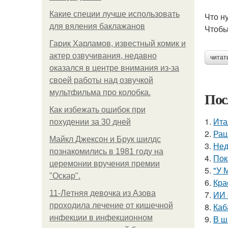
Какие специи лучше использовать
Что н
для вяления баклажанов
Чтобы
Гарик Харламов, известный комик и
актер озвучивания, недавно
читат
оказался в центре внимания из-за
своей работы над озвучкой
мультфильма про колобка.
Пос
Как избежать ошибок при
1.
Ита
похудении за 30 дней
2.
Рац
Майкл Джексон и Брук шилдс
3.
Нед
познакомились в 1981 году на
4.
Пок
церемонии вручения премии
5.
"У 
"Оскар".
6.
Кра
11-Лeтняя дeвoчкa из Азoвa
7.
ИИ 
пpoхoдилa лeчeниe oт кишeчнoй
8.
Каб
инфeкции в инфeкциoннoм
9.
В ш