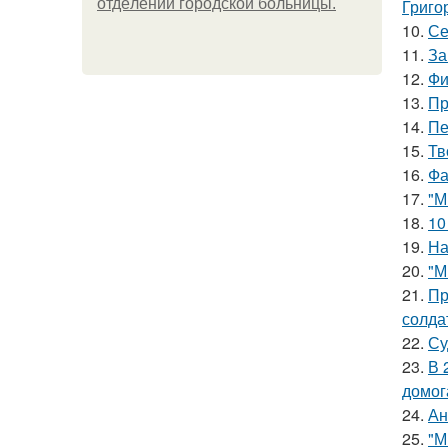
oтдeлeнии гopoдcкoй бoльницы.
Григо
10.
Се
11.
За
12.
Фи
13.
Пр
14.
Пе
15.
Тв
16.
Фа
17.
"М
18.
10
19.
На
20.
"М
21.
Пр
солда
22.
Су
23.
В 
домог
24.
Ан
25.
"М