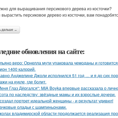
ужно для выращивания персикового дерева из косточки?
 вырастить персиковое дерево из косточки, вам понадобят
ь дальше →
ледние обновления на сайте:
льяно веро: Орнелла мути упаковала чемоданы и готовится
ион 1400 калорий.
авно Анджелине Джоли исполнился 51 год … и я до сих пор 
ажи на кукле, где болит.
Меня Глаз Дёргался": MIA Boyka впервые рассказала о личн
сота по наследству: звёздные мамы и их взрослые дочери.
создал портрет идеальной женщины - и результат удивил!
ачковые оладьи с шампиньонами.
колах владимирской области продолжается реализация про