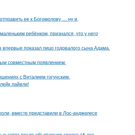
отправить ее к Богомолову … ну и,
маленьким ребёнком, признался, что у него
 впервые показал лицо годовалого сына Адама.
вым совместным появлением.
шениях с Виталием гогунским.
лейк лайвли!
оли, вместе представили в Лос-анджелесе
ых сетях после объявления своего 15-ого