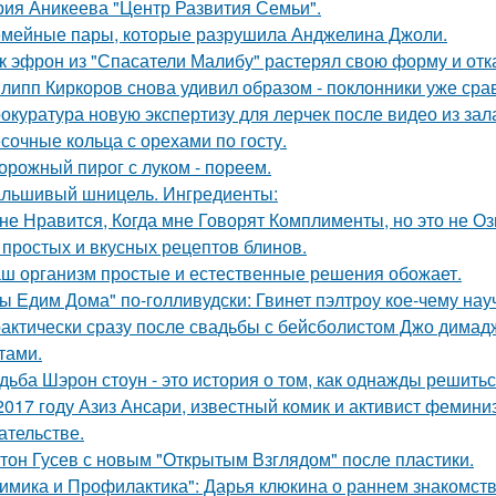
рия Аникеева "Центр Развития Семьи".
мейные пары, которые разрушила Анджелина Джоли.
к эфрон из "Спасатели Малибу" растерял свою форму и отк
липп Киркоров снова удивил образом - поклонники уже сра
окуратура новую экспертизу для лерчек после видео из зал
сочные кольца с орехами по госту.
орожный пирог с луком - пореем.
льшивый шницель. Ингредиенты:
не Нравится, Когда мне Говорят Комплименты, но это не Оз
 простых и вкусных рецептов блинов.
ш организм простые и естественные решения обожает.
ы Едим Дома" по-голливудски: Гвинет пэлтроу кое-чему на
актически сразу после свадьбы с бейсболистом Джо димад
тами.
дьба Шэрон стоун - это история о том, как однажды решитьс
2017 году Азиз Ансари, известный комик и активист фемини
ательстве.
тон Гусев с новым "Открытым Взглядом" после пластики.
имика и Профилактика": Дарья клюкина о раннем знакомств