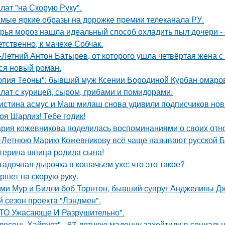
лат "на Скорую Руку".
мые яркие образы на дорожке премии телеканала РУ.
рья мороз нашла идеальный способ охладить пыл дочери - 
етственно, к мачехе Собчак.
-Летний Антон Батырев, от которого ушла четвёртая жена с 
ся новый роман.
опия Теоны": бывший муж Ксении Бородиной Курбан омаров
лат с курицей, сыром, грибами и помидорами.
истина асмус и Маш милаш снова удивили подписчиков но
оя Шарлиз! Тебе годик!
рия кожевникова поделилась воспоминаниями о своих отно
-Летнюю Марию Кожевникову всё чаще называют русской Б
терина шпица родила сына!
гадочная дырочка в кошачьем ухе: что это такое?
ршет на скорую руку.
ми Мур и Билли боб Торнтон, бывший супруг Анджелины Дж
й сезон проекта "Лэндмен".
ТО Ужасающе И Разрушительно".
лесень Хайпует" - 67-летнюю мадонну захейтили в социальн