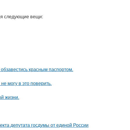
ся следующие вещи:
 обзавестись красным паспортом.
не могу в это поверить.
ой жизни.
екта депутата госдумы от единой России