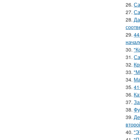
26.
Са
27.
Са
28.
Да
соотв
29.
44
начал
30.
"К
31.
Са
32.
Кр
33.
"М
34.
Ма
35.
41
36.
Ка
37.
За
38.
Фу
39.
Де
второ
40.
"Э
41.
"П