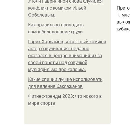
У юли Гаврилиной снова случился
Приго
конфликт с комиком Ильей
1. мя
Соболевым.
вылож
Как правильно проводить
кубик
самообследование груди
Гарик Харламов, известный комик и
актер озвучивания, недавно
оказался в центре внимания из-за
своей работы над озвучкой
мультфильма про колобка.
Какие специи лучше использовать
для вяления баклажанов
Фитнес-тренды 2023: что нового в
мире спорта