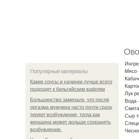
Ово
Ингре
Мясо 
Популярные материалы
Кабачо
Какие соусы и начинки лучше всего
Картоф
подходят к бельгийским вафлям
Лук ре
Большинство замечало, что после
Вода -
оргазма мужчина часто почти сразу
Смета
теряет возбуждение, тогда как
Сыр т
женщина может дольше сохранять
Специи
возбуждение.
Чеснок