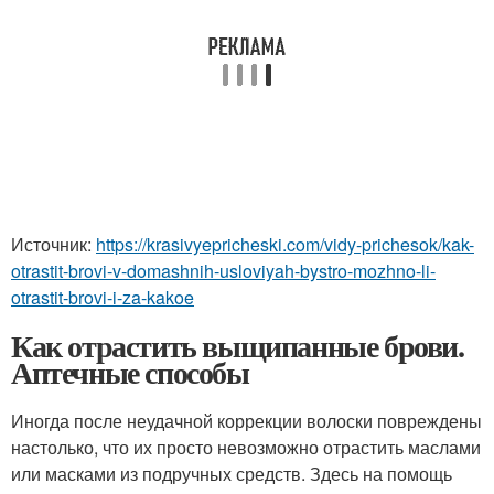
Источник:
https://krasivyepricheski.com/vidy-prichesok/kak-
otrastit-brovi-v-domashnih-usloviyah-bystro-mozhno-li-
otrastit-brovi-i-za-kakoe
Как отрастить выщипанные брови.
Аптечные способы
Иногда после неудачной коррекции волоски повреждены
настолько, что их просто невозможно отрастить маслами
или масками из подручных средств. Здесь на помощь