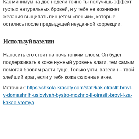
Как минимум на две недели точно ты получишь эффект
густых натуральных бровей, и у тебя не возникнет
желания выщипать пинцетом «пеньки», которые
остались после предыдущей неудачной коррекции.
Используй вазелин
Наносить его стоит на ночь тонким слоем. Он будет
поддерживать в коже нужный уровень влаги, тем самым
помогая бровям расти гуще. Только учти, вазелин – твой
злейший враг, если у тебя кожа склонна к акне.
Источник:
https://shkola-krasoty.com/stati/kak-otrastit-brovi-
v-domashnih-usloviyah-bystro-mozhno-li-otrastit-brovi-i-za-
kakoe-vremya