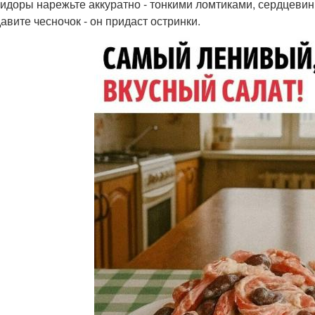
мидоры нарежьте аккуратно - тонкими ломтиками, сердцевинк
давите чесночок - он придаст остринки.