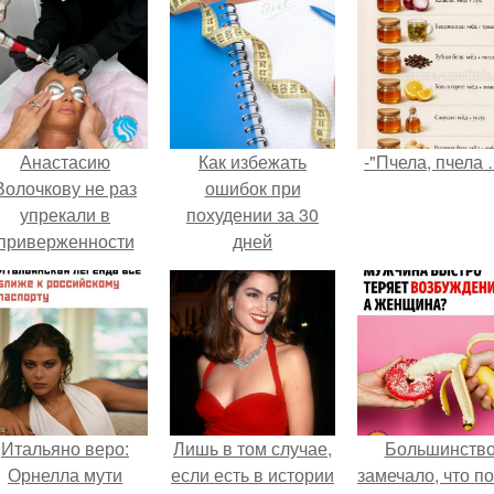
Анастасию
Как избежать
-"Пчела, пчела 
Волочкову не раз
ошибок при
упрекали в
похудении за 30
приверженности
дней
старевшим бьюти -
процедурам.
Итальяно веро:
Лишь в том случае,
Большинств
Орнелла мути
если есть в истории
замечало, что п