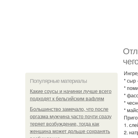
Отл
чег
Ингре
* сыр 
Популярные материалы
* поми
Какие соусы и начинки лучше всего
* фасо
подходят к бельгийским вафлям
* чесн
Большинство замечало, что после
* майо
оргазма мужчина часто почти сразу
Приго
теряет возбуждение, тогда как
1. сл
женщина может дольше сохранять
2. на