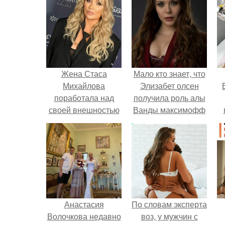
Жена Стаса
Мало кто знает, что
Михайлова
Элизабет олсен
поработала над
получила роль алы
своей внешностью
Ванды максимофф
так что поклонники
не сразу.
у
перестали узнавать
её.
Анастасия
По словам эксперта
Волочкова недавно
воз, у мужчин с