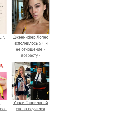
…".
Дженнифер Лопес
исполнилось 57, и
её отношение к
возрасту -
настоящий
манифест
уверенности: "не
говорите, что я
отлично выгляжу
для 57.
о
У юли Гаврилиной
осле
снова случился