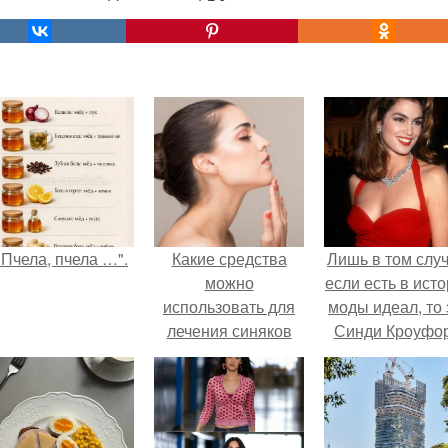
"Пчела, пчела …".
Какие средства
Лишь в том случ
можно
если есть в ист
использовать для
моды идеал, то 
лечения синяков
Синди Кроуфор
под глазами