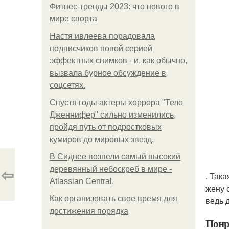
Фитнес-тренды 2023: что нового в
мире спорта
Настя ивлеева порадовала
подписчиков новой серией
эффектных снимков - и, как обычно,
вызвала бурное обсуждение в
соцсетях.
Спустя годы актеры хоррора "Тело
Дженнифер" сильно изменились,
пройдя путь от подростковых
кумиров до мировых звезд.
В Сиднее возвели самый высокий
⇦
деревянный небоскреб в мире -
. Так
Atlassian Central.
жену 
Как организовать свое время для
ведь 
достижения порядка
Понр