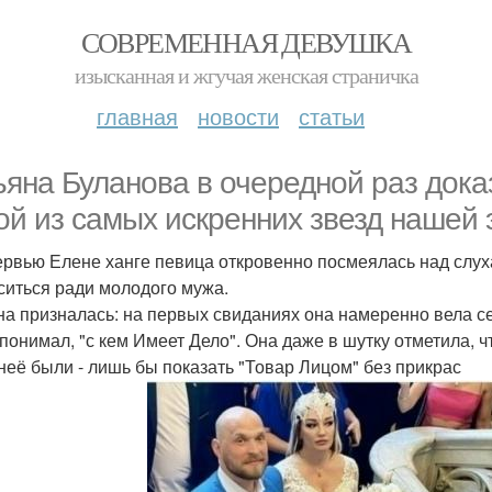
СОВРЕМЕННАЯ ДЕВУШКА
изысканная и жгучая женская страничка
главная
новости
статьи
ьяна Буланова в очередной раз дока
ой из самых искренних звезд нашей 
ервью Елене ханге певица откровенно посмеялась над слухам
ситься ради молодого мужа.
на призналась: на первых свиданиях она намеренно вела с
 понимал, "с кем Имеет Дело". Она даже в шутку отметила, 
 неё были - лишь бы показать "Товар Лицом" без прикрас