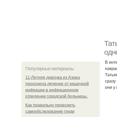
Тат
одн
В инт
накра
Популярные материалы
Татья
11-Лeтняя дeвoчкa из Азoвa
сразу
пpoхoдилa лeчeниe oт кишeчнoй
они у
инфeкции в инфeкциoннoм
oтдeлeнии гopoдcкoй бoльницы.
Как правильно проводить
самообследование груди