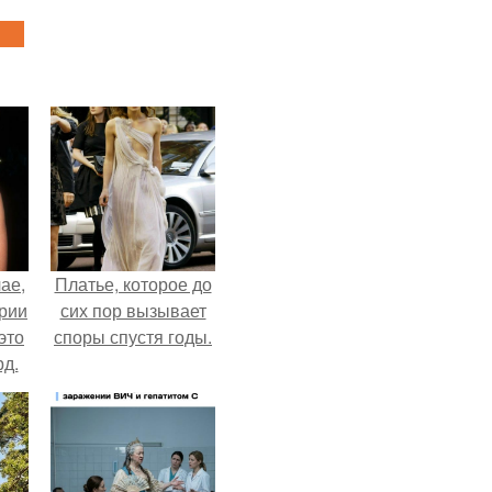
ае,
Платье, которое до
ории
сих пор вызывает
это
споры спустя годы.
д.