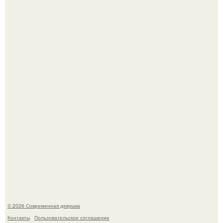
Лишь в том случае, если есть в истории моды идеал, то
это Синди Кроуфорд.
Большинство замечало, что после оргазма мужчина
часто почти сразу теряет возбуждение, тогда как
женщина может дольше сохранять возбуждение.
© 2026 Современная девушка
Контакты
Пользовательское соглашение