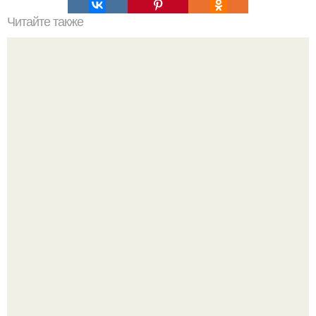
Читайте также
Американскому фотографу удалось заснять уникальный
момент - крошечная полёвка в когтях хищника смотрит
прямо в объектив фотокамеры.