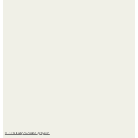
Мужчины с умными и образованными супругами реже
сталкиваются с внезапной смертью, заявила эксперт
воз.
Мы привыкли считать сахар обычной и безобидной
частью ежедневного рациона.
© 2026 Современная девушка