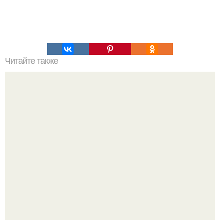
Читайте также
Пп печенье из овсяной муки. 5 рецептов полезного ПП-
печенья.