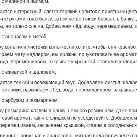
а с малиной и лаймом.
ается интересный, слегка терпкий напиток с приятным цвет
ите руками сок в банку, затем четвертинки бросьте в банку
ы, но только слегка. Добавляем лёд, воду, перемешиваем, 
а с ананасом и мятой.
ку мяты или листочки мяты (если хотите, чтобы они красиво
ираем мяту мадлером, вы должны почувствовать её аромат
вода, перемешиваем, закрываем крышкой, ставим в холодил
а с ежевикой и шалфеем.
ается тонкий и освежающий вкус. Добавляем листья шалфе
ь ежевики, разминаем. Лёд, вода, перемешиваем, закрывае
а с арбузом и розмарином.
ку розмарина кладём в банку, немного разминаем, даже пр
т свой аромат, так что слишком не усердствуйте. Добавляем
 перемешиваем, закрываем крышкой, ставим в холодильник
риново - арбузная и ананасово - мятная вода получается са