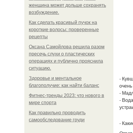
женщина может дольше сохранять
возбуждение.
Как сделать красивый пучок на
короткие волосы: проверенные
рецепты
Оксана Самойлова решила разом
пресечь слухи о пластических
операциях и публично прояснила
ситуацию.
- Кув
Здоровье и ментальное
очень
благополучие: как найти баланс
- Мад
Фитнес-тренды 2023: что нового в
- Вод
мире спорта
устра
Как правильно проводить
самообследование груди
- Как