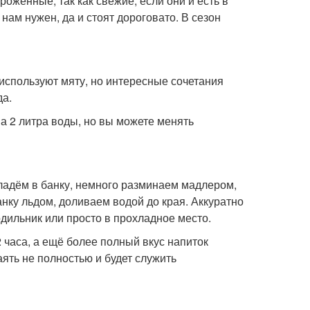
роженные, так как свежие, если они и есть в
ам нужен, да и стоят дороговато. В сезон
х используют мяту, но интересные сочетания
да.
на 2 литра воды, но вы можете менять
Кладём в банку, немного разминаем мадлером,
анку льдом, доливаем водой до края. Аккуратно
дильник или просто в прохладное место.
 часа, а ещё более полный вкус напиток
аять не полностью и будет служить