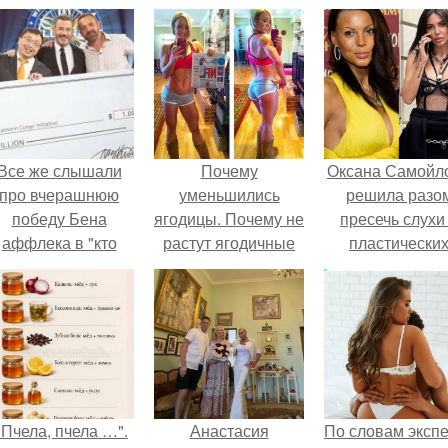
Все же слышали
Почему
Оксана Самойл
про вчерашнюю
уменьшились
решила разо
победу Бена
ягодицы. Почему не
пресечь слухи
аффлека в "кто
растут ягодичные
пластически
хочет стать
мышцы?
операциях и
миллионером?
публично
прояснила
ситуацию.
"Пчела, пчела …".
Анастасия
По словам эксп