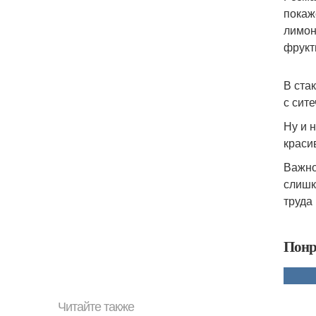
покаж
лимон
фрукт
В ста
с сит
Ну и 
краси
Важно
слишк
труда
Понр
Читайте также