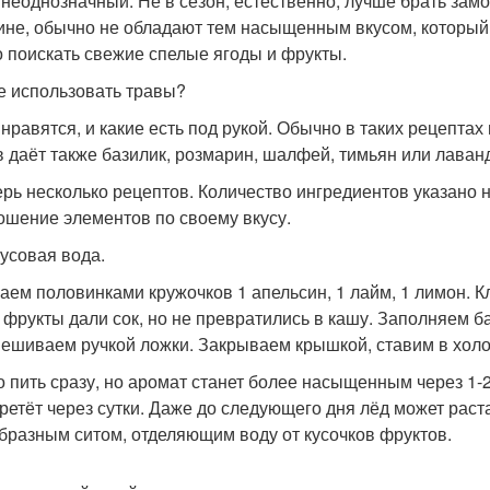
 неоднозначный. Не в сезон, естественно, лучше брать замо
ине, обычно не обладают тем насыщенным вкусом, который н
 поискать свежие спелые ягоды и фрукты.
ие использовать травы?
 нравятся, и какие есть под рукой. Обычно в таких рецепта
в даёт также базилик, розмарин, шалфей, тимьян или лаван
ерь несколько рецептов. Количество ингредиентов указано 
ошение элементов по своему вкусу.
русовая вода.
аем половинками кружочков 1 апельсин, 1 лайм, 1 лимон. 
 фрукты дали сок, но не превратились в кашу. Заполняем б
ешиваем ручкой ложки. Закрываем крышкой, ставим в холо
 пить сразу, но аромат станет более насыщенным через 1-2
ретёт через сутки. Даже до следующего дня лёд может раст
бразным ситом, отделяющим воду от кусочков фруктов.