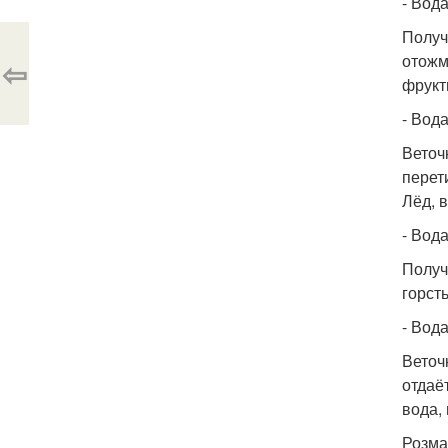
- Вод
Получ
отожм
⇦
фрукт
- Вод
Веточ
перет
Лёд, 
- Вод
Получ
горст
- Вод
Веточ
отдаё
вода,
Розма