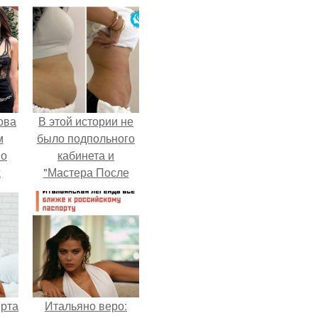
ова
В этой истории не
м
было подпольного
 о
кабинета и
х
"Мастера После
Двухнедельных
Курсов".
ерта
Итальяно веро: