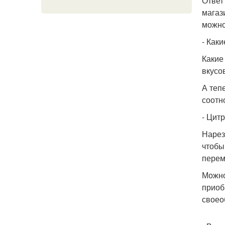
Ответ
магаз
можно
- Как
Какие
вкусо
А теп
соотн
- Цит
Нарез
чтобы
перем
Можно
приоб
своео