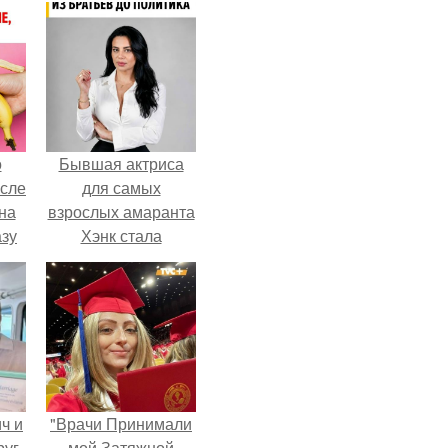
о
Бывшая актриса
осле
для самых
на
взрослых амаранта
азу
Хэнк стала
сенатором в
гда
Колумбии.
жет
ять
.
ч и
"Врачи Принимали
руг
мой Затяжной