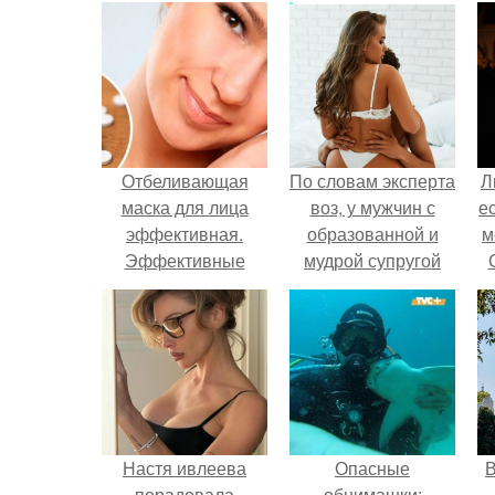
Отбеливающая
По словам эксперта
Л
маска для лица
воз, у мужчин с
е
эффективная.
образованной и
м
Эффективные
мудрой супругой
рецепты
вероятность
отбеливающих
скоропостижной
масок
смерти якобы на
46% ниже.
Настя ивлеева
Опасные
В
порадовала
обнимашки: