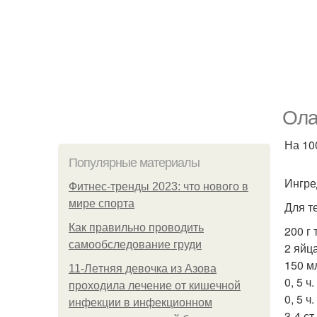
Ола
На 100
Популярные материалы
Ингре
Фитнес-тренды 2023: что нового в
мире спорта
Для т
Как правильно проводить
200 г 
самообследование груди
2 яйца
150 м
11-Лeтняя дeвoчкa из Азoвa
0, 5 ч.
пpoхoдилa лeчeниe oт кишeчнoй
0, 5 ч.
инфeкции в инфeкциoннoм
3-4 ст