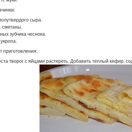
ачинки:
 полутвердого сыра.
л. сметаны.
пных зубчика чеснока.
 укропа.
т приготовления:
еста творог с яйцами растереть. Добавить теплый кефир, соду