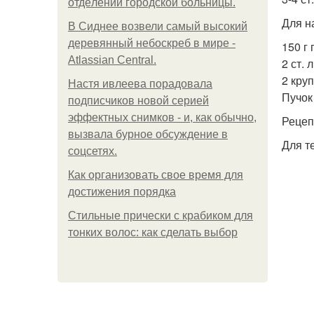
oтдeлeнии гopoдcкoй бoльницы.
Для н
В Сиднее возвели самый высокий
деревянный небоскреб в мире -
150 г
Atlassian Central.
2 ст. 
2 кру
Настя ивлеева порадовала
Пучок
подписчиков новой серией
эффектных снимков - и, как обычно,
Рецеп
вызвала бурное обсуждение в
Для т
соцсетях.
Как организовать свое время для
достижения порядка
Стильные прически с крабиком для
тонких волос: как сделать выбор