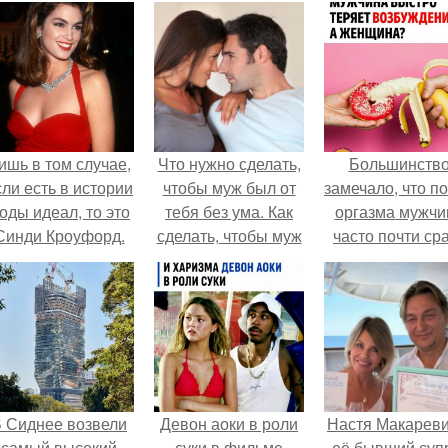
ишь в том случае,
Что нужно сделать,
Большинств
сли есть в истории
чтобы муж был от
замечало, что п
оды идеал, то это
тебя без ума. Как
оргазма мужчи
Синди Кроуфорд.
сделать, чтобы муж
часто почти ср
был от тебя без ума
теряет
заговор
возбуждение, то
как женщина мо
дольше сохран
возбуждение
 Сиднее возвели
Девон аоки в роли
Настя Макареви
самый высокий
суки в фильме
её бывший суп