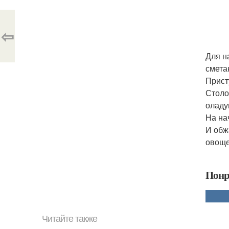
⇦
Для н
смета
Прист
Столо
оладу
На на
И обж
овоще
Понр
Читайте также