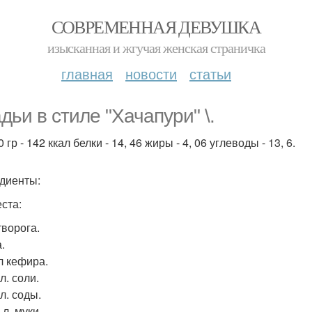
СОВРЕМЕННАЯ ДЕВУШКА
изысканная и жгучая женская страничка
главная
новости
статьи
дьи в стиле "Хачапури" \.
 гр - 142 ккал белки - 14, 46 жиры - 4, 06 углеводы - 13, 6.
диенты:
еста:
творога.
.
л кефира.
 л. соли.
 л. соды.
. л. муки.