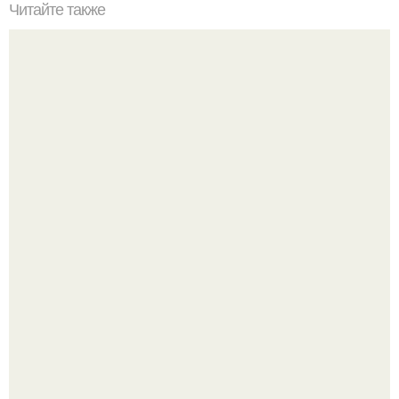
Читайте также
Отличное начало: 5 шагов по восстановлению ваших
волос после лета
Мало кто знает, что Элизабет олсен получила роль алы
Ванды максимофф не сразу.