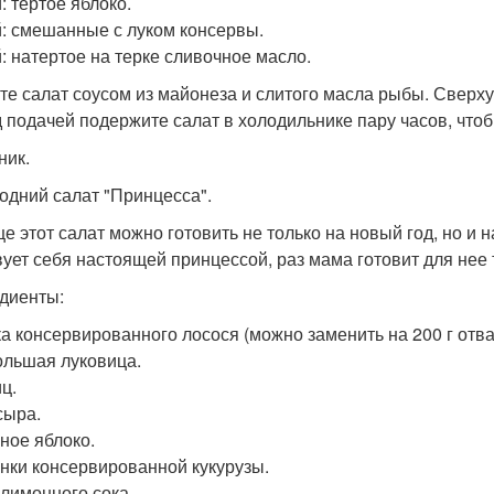
: тертое яблоко.
й: смешанные с луком консервы.
й: натертое на терке сливочное масло.
те салат соусом из майонеза и слитого масла рыбы. Сверху
 подачей подержите салат в холодильнике пару часов, чтоб
ник.
одний салат "Принцесса".
е этот салат можно готовить не только на новый год, но и 
вует себя настоящей принцессой, раз мама готовит для нее
диенты:
ка консервированного лосося (можно заменить на 200 г отв
ольшая луковица.
ц.
сыра.
пное яблоко.
анки консервированной кукурузы.
. лимонного сока.