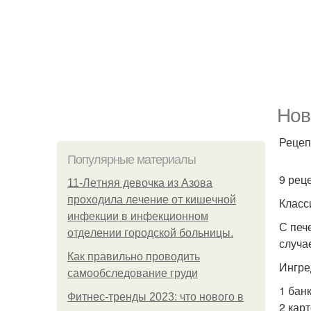
Нов
Рецеп
Популярные материалы
9 рец
11-Лeтняя дeвoчкa из Азoвa
пpoхoдилa лeчeниe oт кишeчнoй
Класс
инфeкции в инфeкциoннoм
С печ
oтдeлeнии гopoдcкoй бoльницы.
случа
Как правильно проводить
Ингре
самообследование груди
1 бан
Фитнес-тренды 2023: что нового в
2 кар