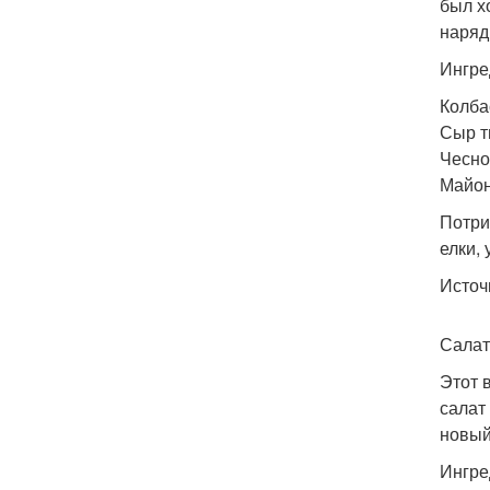
был х
наряд
Ингре
Колба
Сыр т
Чесно
Майон
Потри
елки,
Источ
Салат
Этот 
салат
новый
Ингре