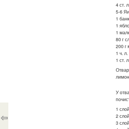
4 ст. 
5-6 Яи
1 бан
1 ябло
1 мал
80 г 
200 г
1 ч. л
1 ст. 
Отвар
лимон
У отв
почис
1 сло
⇦
2 сло
3 слой