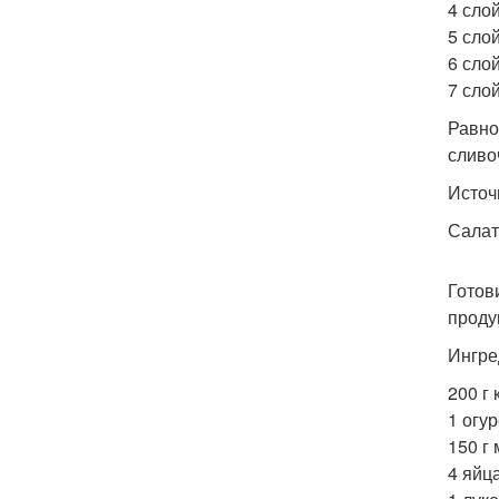
4 сло
5 сло
6 слой
7 сло
Равно
сливо
Источ
Салат
Готов
проду
Ингре
200 г 
1 огур
150 г
4 яйца