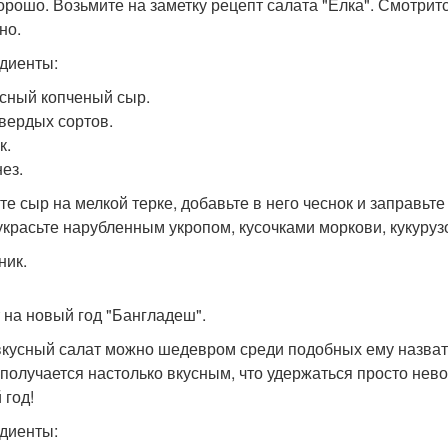
орошо. Возьмите на заметку рецепт салата "Елка". Смотритс
но.
диенты:
сный копченый сыр.
вердых сортов.
к.
ез.
те сыр на мелкой терке, добавьте в него чеснок и заправьт
 украсьте нарубленным укропом, кусочками моркови, кукуруз
ник.
 на новый год "Бангладеш".
вкусный салат можно шедевром среди подобных ему назвать
 получается настолько вкусным, что удержаться просто нево
 год!
диенты: