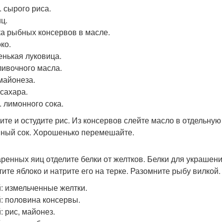
л. сырого риса.
ц.
ка рыбных консервов в масле.
ко.
енькая луковица.
сливочного масла.
 майонеза.
. сахара.
л. лимонного сока.
ите и остудите рис. Из консервов слейте масло в отдельную
ный сок. Хорошенько перемешайте.
аренных яиц отделите белки от желтков. Белки для украшени
тите яблоко и натрите его на терке. Разомните рыбу вилко
й: измельченные желтки.
й: половина консервы.
: рис, майонез.