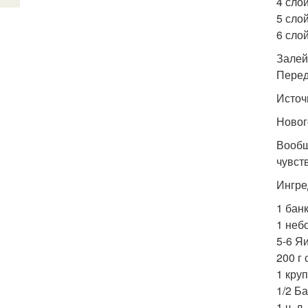
4 слой
5 сло
6 сло
Залей
Перед
Источ
Новог
Вообщ
чувст
Ингре
1 бан
1 неб
5-6 Яи
200 г 
1 кру
1/2 Б
1 ч. л