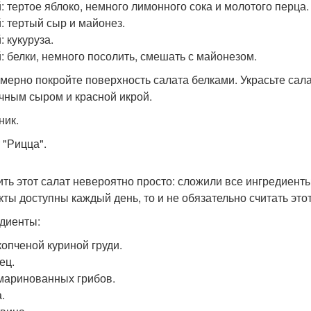
й: тертое яблоко, немного лимонного сока и молотого перца.
й: тертый сыр и майонез.
: кукуруза.
й: белки, немного посолить, смешать с майонезом.
мерно покройте поверхность салата белками. Украсьте сала
чным сыром и красной икрой.
ник.
 "Рицца".
ить этот салат невероятно просто: сложили все ингредиенты
кты доступны каждый день, то и не обязательно считать это
диенты:
копченой куриной груди.
ец.
 маринованных грибов.
.