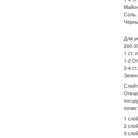
Майон
Соль.
Черны
Для у
200-3
1 ст. 
1-2 О
3-4 ст
Зелен
Слейт
Отвар
посуд
почис
1 сло
2 слой
3 сло