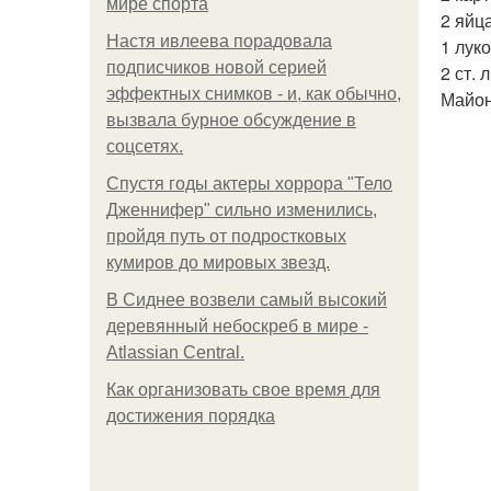
мире спорта
2 яйца
Настя ивлеева порадовала
1 лук
подписчиков новой серией
2 ст.
эффектных снимков - и, как обычно,
Майон
вызвала бурное обсуждение в
соцсетях.
Спустя годы актеры хоррора "Тело
Дженнифер" сильно изменились,
пройдя путь от подростковых
кумиров до мировых звезд.
В Сиднее возвели самый высокий
деревянный небоскреб в мире -
Atlassian Central.
Как организовать свое время для
достижения порядка