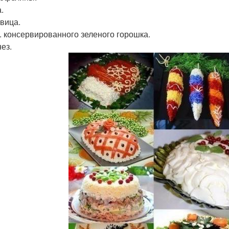
.
овица.
 л. консервированного зеленого горошка.
ез.