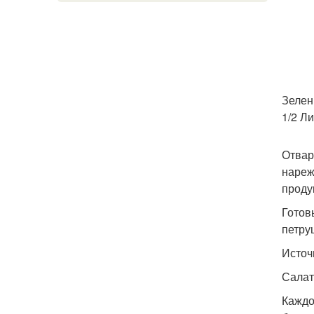
Зелен
1/2 Л
Отвар
нареж
проду
Готов
петру
Источ
Салат
Каждо