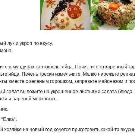
ый лук и укроп по вкусу.
имона.
ите в мундирах картофель, яйца. Почистите отваренный ка
ьте яйца. Печень трески измельчите. Мелко нарежьте репчат
кты вместе с зеленым горошком, заправьте майонезом и пос
ый салат выложите на украшенное листьями салата блюдо. 
шки и вареной морковью.
ник.
 "Елка".
й хозяйке на новый год хочется приготовить какой-то вкус