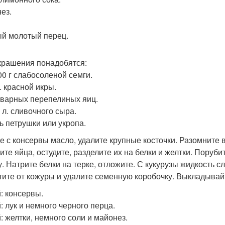
ез.
й молотый перец.
крашения понадобятся:
00 г слабосоленой семги.
л. красной икры.
тварных перепелиных яиц.
. л. сливочного сыра.
ь петрушки или укропа.
е с консервы масло, удалите крупные косточки. Разомните в
ите яйца, остудите, разделите их на белки и желтки. Поруб
у. Натрите белки на терке, отложите. С кукурузы жидкость с
тите от кожуры и удалите семенную коробочку. Выкладывай
й: консервы.
: лук и немного черного перца.
й: желтки, немного соли и майонез.